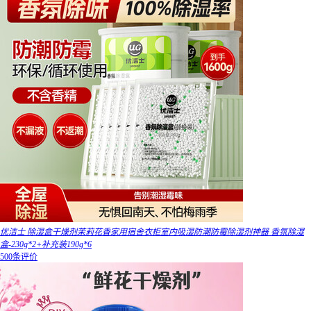
优洁士 除湿盒干燥剂茉莉花香家用宿舍衣柜室内吸湿防潮防霉除湿剂神器 香氛除湿
盒-230g*2+补充装190g*6
500条评价