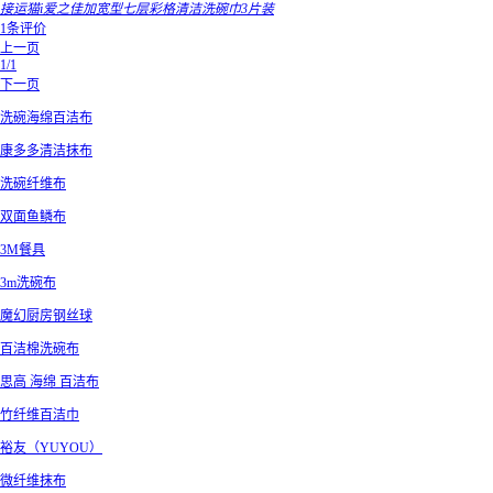
接运猫i爱之佳加宽型七层彩格清洁洗碗巾3片装
1条评价
上一页
1/1
下一页
洗碗海绵百洁布
康多多清洁抹布
洗碗纤维布
双面鱼鳞布
3M餐具
3m洗碗布
魔幻厨房钢丝球
百洁棉洗碗布
思高 海绵 百洁布
竹纤维百洁巾
裕友（YUYOU）
微纤维抹布