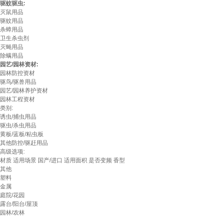
驱蚊驱虫:
灭鼠用品
驱蚊用品
杀蟑用品
卫生杀虫剂
灭蝇用品
除螨用品
园艺/园林资材:
园林防控资材
驱鸟/驱兽用品
园艺/园林养护资材
园林工程资材
类别:
诱虫/捕虫用品
驱虫/杀虫用品
黄板/蓝板/粘虫板
其他防控/驱赶用品
高级选项:
材质
适用场景
国产/进口
适用面积
是否变频
香型
其他
塑料
金属
庭院/花园
露台/阳台/屋顶
园林/农林