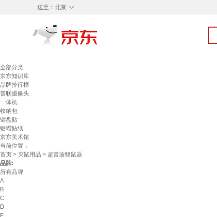
◇
送至：
北京
全部分类
京东知识库
品牌排行榜
普联摄像头
一体机
收纳包
键盘贴
键帽贴纸
京东美术馆
当前位置：
首页
>
灭鼠用品
> 超音波驱鼠器
品牌:
所有品牌
A
B
C
D
E