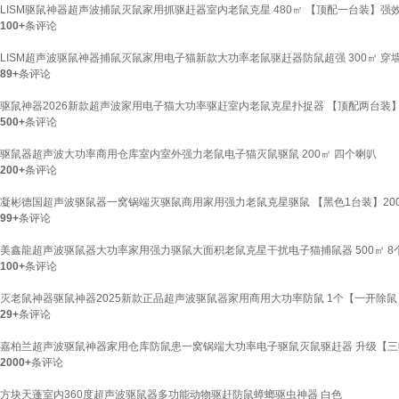
LISM驱鼠神器超声波捕鼠灭鼠家用抓驱赶器室内老鼠克星 480㎡ 【顶配一台装】强
100+
条评论
LISM超声波驱鼠神器捕鼠灭鼠家用电子猫新款大功率老鼠驱赶器防鼠超强 300㎡ 穿
89+
条评论
驱鼠神器2026新款超声波家用电子猫大功率驱赶室内老鼠克星扑捉器 【顶配两台装
500+
条评论
驱鼠器超声波大功率商用仓库室内室外强力老鼠电子猫灭鼠驱鼠 200㎡ 四个喇叭
200+
条评论
凝彬德国超声波驱鼠器一窝锅端灭驱鼠商用家用强力老鼠克星驱鼠 【黑色1台装】200
99+
条评论
美鑫龍超声波驱鼠器大功率家用强力驱鼠大面积老鼠克星干扰电子猫捕鼠器 500㎡ 8
100+
条评论
灭老鼠神器驱鼠神器2025新款正品超声波驱鼠器家用商用大功率防鼠 1个【一开除鼠
29+
条评论
嘉柏兰超声波驱鼠神器家用仓库防鼠患一窝锅端大功率电子驱鼠灭鼠驱赶器 升级【
2000+
条评论
方块天蓬室内360度超声波驱鼠器多功能动物驱赶防鼠蟑螂驱虫神器 白色