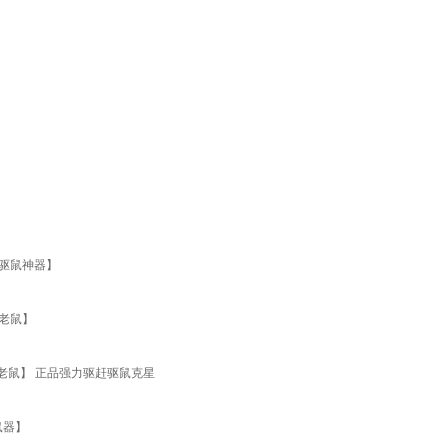
波驱鼠神器】
无老鼠】
没老鼠】 正品强力驱赶驱鼠克星
鼠器】