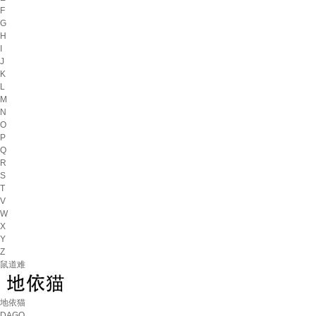
F
G
H
I
J
K
L
M
N
O
P
Q
R
S
T
V
W
X
Y
Z
鼠道难
地依猫
DAGO