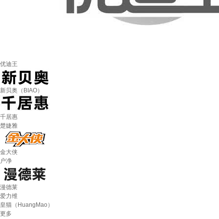
优迪王
新贝奥（BIAO）
千居惠
楚婕雅
金大侠
户净
漫德莱
爱力维
皇猫（HuangMao）
更多