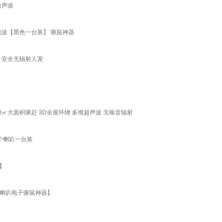
效声波
墙波【黑色一台装】 驱鼠神器
】安全无辐射人宠
㎡大面积驱赶 3D全屋环绕 多维超声波 无噪音辐射
个喇叭一台装
】
三喇叭电子驱鼠神器】