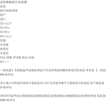
温室暖棚/园艺场/苗圃
其他
园艺种植/养殖
国产
进口
20㎡以下
20-40㎡
40-60㎡
60㎡以上
变频
非变频
有香型
无香型
综合
销量
评论数
新品
价格
1
/
3
<
>
一插就逃】太阳能超声波驱鼠神器户外农田果园鸡圈养殖场灭防老鼠 单支装【一插鼠
44+
条评论
圣兰德大功率超声波电子驱鼠器SD-047仓库超市餐厅大面积强力防老鼠 电子驱鼠器
3+
条评论
OMANTI超声波太阳能驱鼠器驱蛇器驱赶器果园驱虫动物驱逐器赶蛇驱蛇神器 加高强
100+
条评论