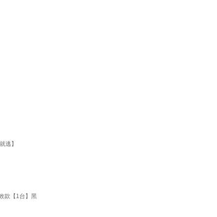
就逃】
效款【1台】黑