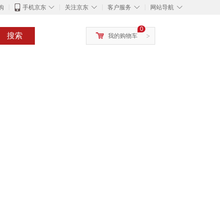
◇
◇
◇
◇
购
手机京东
关注京东
客户服务
网站导航
0
搜索
我的购物车
>