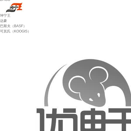
坤宁王
达豪
巴斯夫（BASF）
可其氏（KOOGIS）