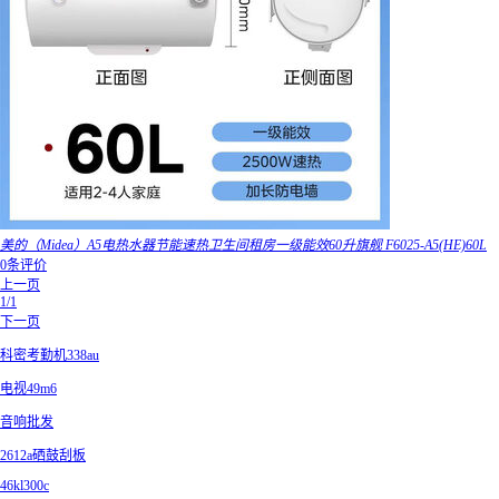
美的（Midea）A5电热水器节能速热卫生间租房一级能效60升旗舰 F6025-A5(HE)60L
0条评价
上一页
1/1
下一页
科密考勤机338au
电视49m6
音响批发
2612a硒鼓刮板
46kl300c