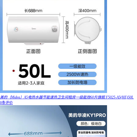
美的（Midea）A5电热水器节能速热卫生间租房一级能效60升旗舰 F5025-A5(HE)50L
0条评价