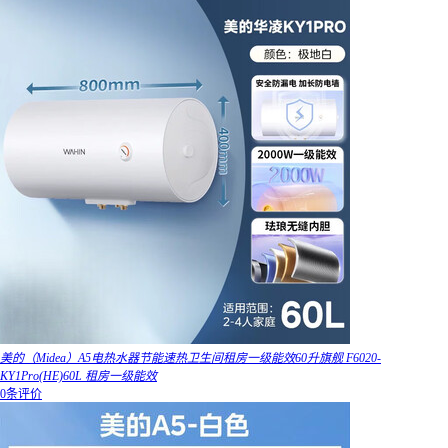
美的（Midea）A5电热水器节能速热卫生间租房一级能效60升旗舰 F6020-
KY1Pro(HE)60L 租房一级能效
0条评价