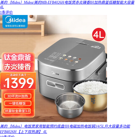
美的（Midea）Midea/美的MB-EFB4026H电饭煲赤炎臻香IH加热鼎釜低糖智能大容量
4L
1条评价
美的（Midea）电饭煲家用智能预约底盘/IH电磁加热电饭锅3/4/5L升大容量多功能
EFB4026H【上下双热源】 4L