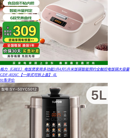
格力（GREE）电饭煲家用多功能3升4升5升米饭锅智能预约全触控电饭锅大容量
GDF-4026C【一体式可拆上盖】 4L
91条评价