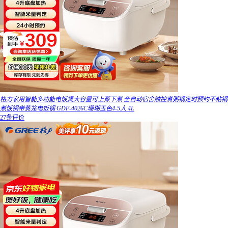
格力家用智能多功能电饭煲大容量可上蒸下煮 全自动宿舍触控煮粥锅定时预约不粘锅
煮饭锅带蒸笼电饭锅 GDF-4026C珊瑚玉色4-5人 4L
27条评价