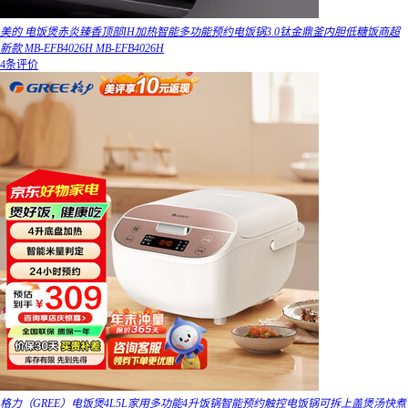
美的 电饭煲赤炎臻香顶部IH加热智能多功能预约电饭锅3.0钛金鼎釜内胆低糖饭商超
新款 MB-EFB4026H MB-EFB4026H
4条评价
格力（GREE）电饭煲4L5L家用多功能4升饭锅智能预约触控电饭锅可拆上盖煲汤快煮