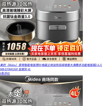
美的（Midea）家用智能电饭煲IH电磁立体加热双阀增香大沸腾多功能电饭锅2-6人
MB-EFB4026H 钛钢灰 4L
0条评价