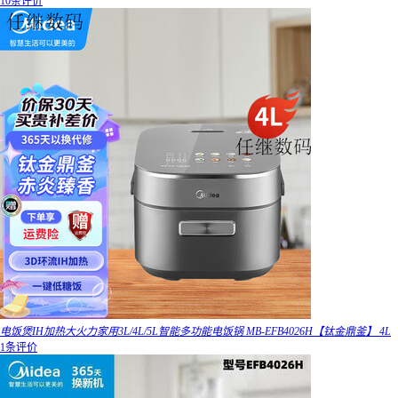
10条评价
电饭煲IH加热大火力家用3L/4L/5L智能多功能电饭锅 MB-EFB4026H【钛金鼎釜】 4L
1条评价