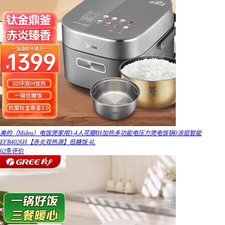
美的（Midea）电饭煲家用3-4人花瓣IH加热多功能电压力煲电饭锅0涂层智能
EFB4026H【赤炎双热源】低糖饭 4L
62条评价