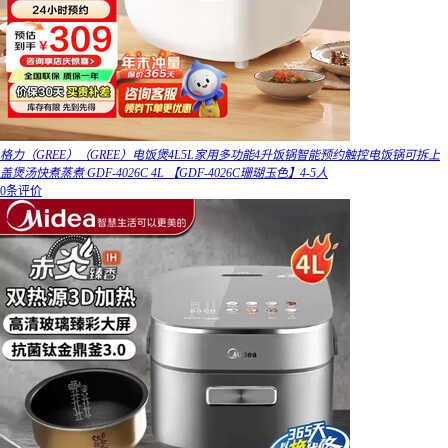
格力（GREE）（GREE）电饭煲4L5L家用多功能4升饭锅智能预约触控电饭锅可拆上
盖煲汤快煮蒸煮 GDF-4026C 4L 【GDF-4026C珊瑚玉色】4-5人
0条评价