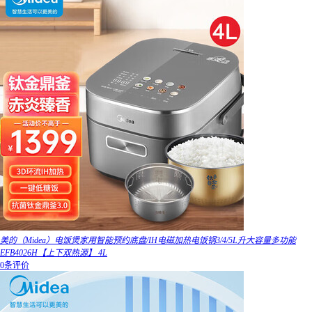
美的（Midea）电饭煲家用智能预约底盘/IH电磁加热电饭锅3/4/5L升大容量多功能
EFB4026H【上下双热源】 4L
0条评价