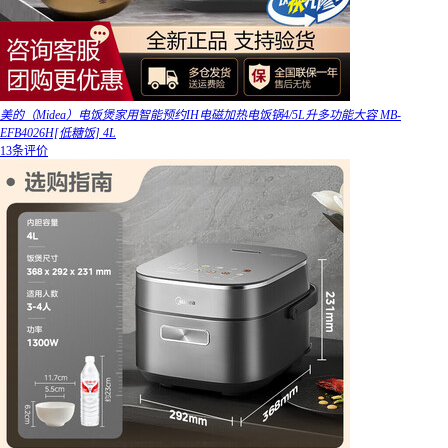
美的（Midea）电饭煲家用智能预约IH电磁加热电饭锅4/5L升多功能大容 MB-
EFB4026H[低糖饭] 4L
13条评价