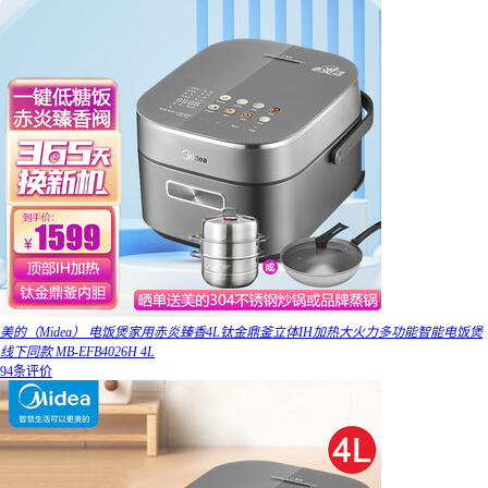
美的（Midea） 电饭煲家用赤炎臻香4L钛金鼎釜立体IH加热大火力多功能智能电饭煲
线下同款 MB-EFB4026H 4L
94条评价