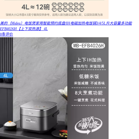
美的（Midea）电饭煲家用智能预约底盘/IH电磁加热电饭锅3/4/5L升大容量多功能
EFB4026H【上下双热源】 4L
0条评价