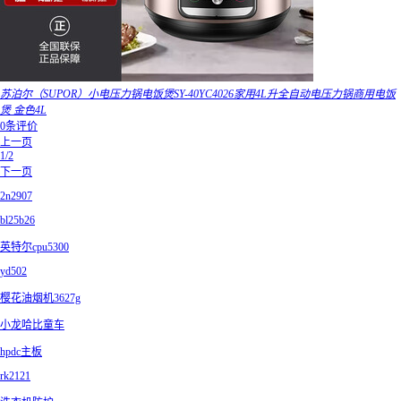
苏泊尔（SUPOR）小电压力锅电饭煲SY-40YC4026家用4L升全自动电压力锅商用电饭
煲 金色4L
0条评价
上一页
1/2
下一页
2n2907
bl25b26
英特尔cpu5300
yd502
樱花油烟机3627g
小龙哈比童车
hpdc主板
rk2121