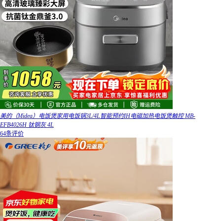
美的（Midea）电饭煲家用电饭锅3L/4L智能预约IH电磁加热电饭煲触控 MB-
EFB4026H 钛钢灰 4L
64条评价