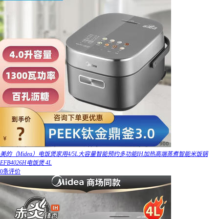
美的（Midea）电饭煲家用4/5L大容量智能预约多功能IH加热高端蒸煮智能米饭锅
EFB4026H电饭煲 4L
0条评价