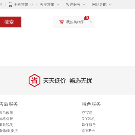
◇
◇
◇
◇
购
手机京东
关注京东
客户服务
网站导航
0
搜索
我的购物车
>
省
天天低价，畅选无忧
售后服务
特色服务
售后政策
夺宝岛
价格保护
DIY装机
退款说明
延保服务
返修/退换货
京东E卡