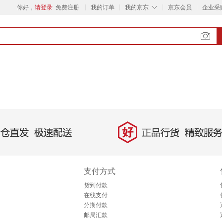
◇
你好，
请登录
免费注册
我的订单
我的京东
京东会员
企业采
好
直发，极速配送
正品行货，精致服务
支付方式
货到付款
在线支付
分期付款
邮局汇款