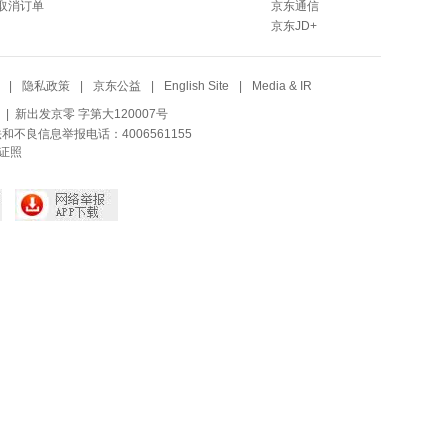
取消订单
京东通信
京东JD+
|
隐私政策
|
京东公益
|
English Site
|
Media & IR
| 新出发京零 字第大120007号
法和不良信息举报电话：4006561155
证照