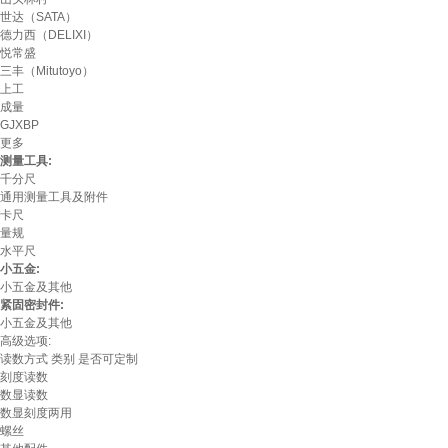
世达（SATA）
德力西（DELIXI）
悦常盛
三丰（Mitutoyo）
上工
成量
GJXBP
更多
测量工具:
千分尺
通用测量工具及附件
卡尺
量规
水平尺
小五金:
小五金及其他
紧固密封件:
小五金及其他
高级选项:
读数方式
类别
是否可定制
刻度读数
数显读数
数显刻度两用
螺丝