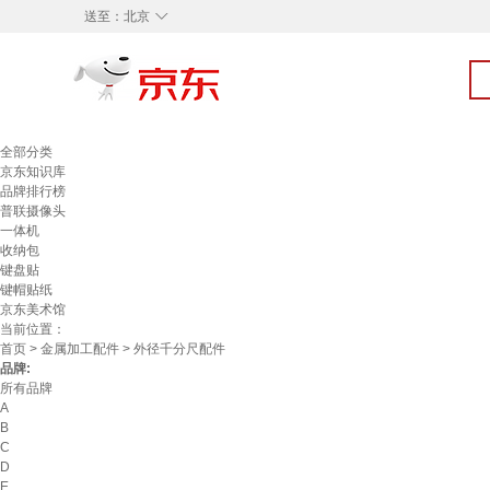
◇
送至：
北京
全部分类
京东知识库
品牌排行榜
普联摄像头
一体机
收纳包
键盘贴
键帽贴纸
京东美术馆
当前位置：
首页
>
金属加工配件
> 外径千分尺配件
品牌:
所有品牌
A
B
C
D
E