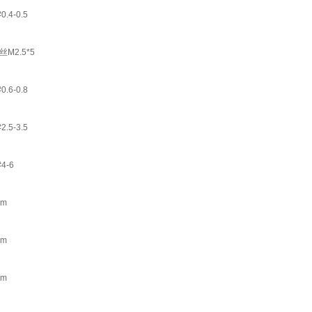
-0.5
2.5*5
-0.8
-3.5
-6
m
m
m