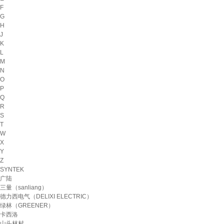
F
G
H
J
K
L
M
N
O
P
Q
R
S
T
W
X
Y
Z
SYNTEK
广陆
三量（sanliang）
德力西电气（DELIXI ELECTRIC）
绿林（GREENER）
卡西洛
山头林村