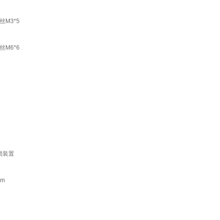
M3*5
M6*6
锁装置
m