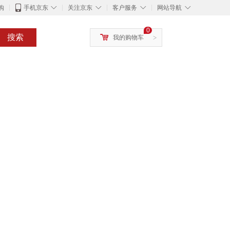
◇
◇
◇
◇
购
手机京东
关注京东
客户服务
网站导航
0
搜索
我的购物车
>