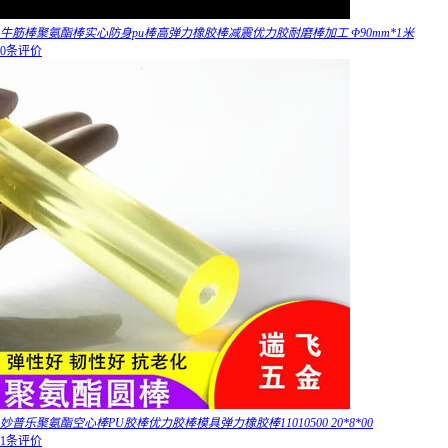
牛筋棒聚氨酯棒实心防身pu棒高弹力橡胶棒减震优力胶耐磨棒加工 Φ90mm*1米
0条评价
妙普乐聚氨酯空心棒PU胶棒优力胶棒模具弹力橡胶棒11010500 20*8*00
1条评价