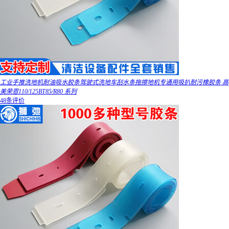
工业手推洗地机耐油吸水胶条驾驶式洗地车刮水条拖擦地机专通用吸扒耐污橡胶条 高
美荣恩110/125BT85/R80 系列
48条评价