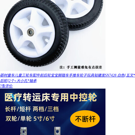
砺材童车儿童三轮车配件前后轮宝宝脚踏车手推车轮子玩具轱辘发SN7428 白色[五叉*
后轮]2个+大小孔*轴承
7条评价