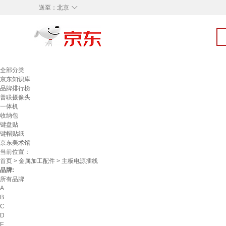
◇
送至：
北京
全部分类
京东知识库
品牌排行榜
普联摄像头
一体机
收纳包
键盘贴
键帽贴纸
京东美术馆
当前位置：
首页
>
金属加工配件
> 主板电源插线
品牌:
所有品牌
A
B
C
D
E