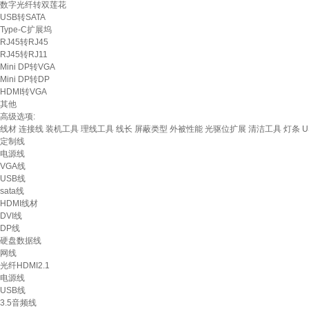
数字光纤转双莲花
USB转SATA
Type-C扩展坞
RJ45转RJ45
RJ45转RJ11
Mini DP转VGA
Mini DP转DP
HDMI转VGA
其他
高级选项:
线材
连接线
装机工具
理线工具
线长
屏蔽类型
外被性能
光驱位扩展
清洁工具
灯条
U
定制线
电源线
VGA线
USB线
sata线
HDMI线材
DVI线
DP线
硬盘数据线
网线
光纤HDMI2.1
电源线
USB线
3.5音频线