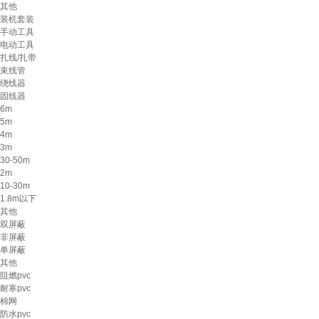
其他
装机套装
手动工具
电动工具
扎线/扎带
束线管
绕线器
固线器
6m
5m
4m
3m
30-50m
2m
10-30m
1.8m以下
其他
双屏蔽
非屏蔽
单屏蔽
其他
阻燃pvc
耐寒pvc
棉网
防水pvc