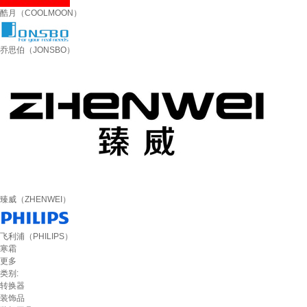
酷月（COOLMOON）
乔思伯（JONSBO）
臻威（ZHENWEI）
飞利浦（PHILIPS）
寒霜
更多
类别:
转换器
装饰品