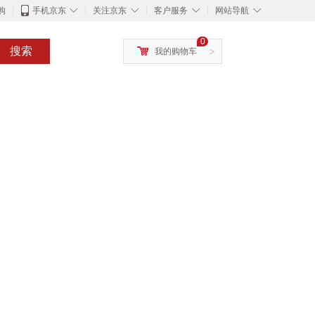
◇
◇
◇
◇
购
手机京东
关注京东
客户服务
网站导航
0
搜索
我的购物车
>