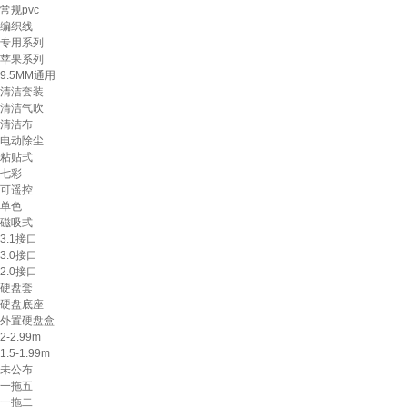
常规pvc
编织线
专用系列
苹果系列
9.5MM通用
清洁套装
清洁气吹
清洁布
电动除尘
粘贴式
七彩
可遥控
单色
磁吸式
3.1接口
3.0接口
2.0接口
硬盘套
硬盘底座
外置硬盘盒
2-2.99m
1.5-1.99m
未公布
一拖五
一拖二