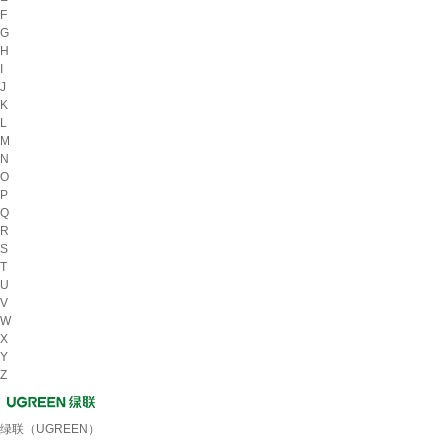
F
G
H
I
J
K
L
M
N
O
P
Q
R
S
T
U
V
W
X
Y
Z
绿联（UGREEN）