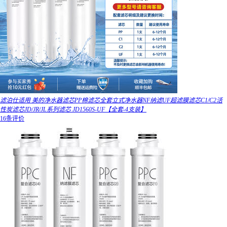
滤泊仕适用 美的净水器滤芯PP棉滤芯全套立式净水器NF纳滤UF超滤膜滤芯C1/C2活
性炭滤芯JD/JR/JL系列滤芯 JD1560S-UF【全套-4支装】
16条评价