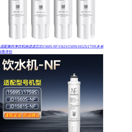
适配美的净饮机纳滤滤芯JD1560S-NF/1561S/1569S/1652S/1759S乡米
8条评价