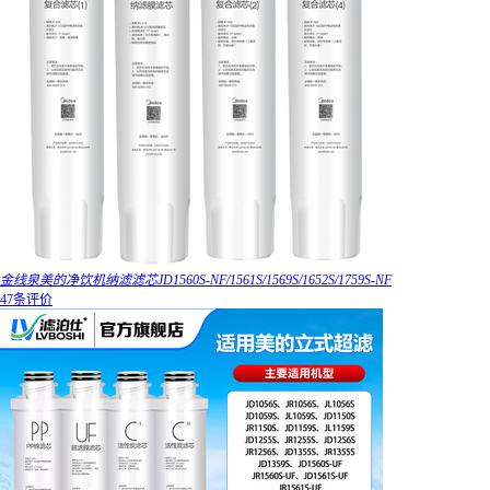
金线泉美的净饮机纳滤滤芯JD1560S-NF/1561S/1569S/1652S/1759S-NF
47条评价