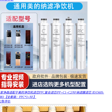
家净森适配于美的净饮机滤芯PPC复合滤芯/PP+C1+C2/NF纳滤膜滤芯 JD1560S-
RO【全套装：PPC*3+NF】
2条评价