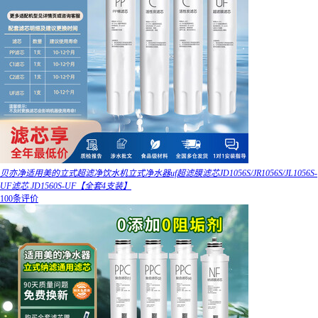
贝亦净适用美的立式超滤净饮水机立式净水器uf超滤膜滤芯JD1056S/JR1056S/JL1056S-
UF滤芯 JD1560S-UF【全套4支装】
100条评价