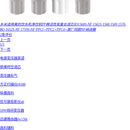
乡米适用美的饮水机净饮机PP棉活性炭复合滤芯JD1560S-NF 1561S 1568 1569 1570-
RO 1652S-NF 1759S-NF PPC1+PPC2+PPC4+原厂同款NF纳滤膜
2条评价
上一页
1/3
下一页
电源变压器英语
依维柯空调芯
变压器标气
方正扫描仪f4180
纵横高科
优可晟投影仪a6
10W线间变压器
迅捷路由器fw150r
高科辅料