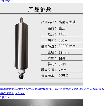
0条评价
米黛蕾雕刻机高速主轴电机电路板玻璃镜片玉石高光水冷主轴1.0kw-2.2KW 110v300w
自冷 30000rpm58mm
0条评价