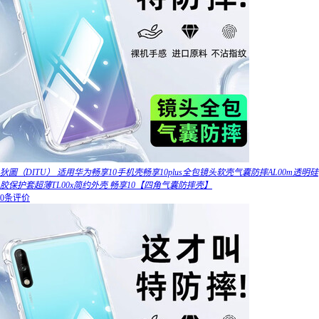
狄圖（DITU） 适用华为畅享10手机壳畅享10plus全包镜头软壳气囊防摔AL00m透明硅
胶保护套超薄TL00x简约外壳 畅享10【四角气囊防摔壳】
0条评价