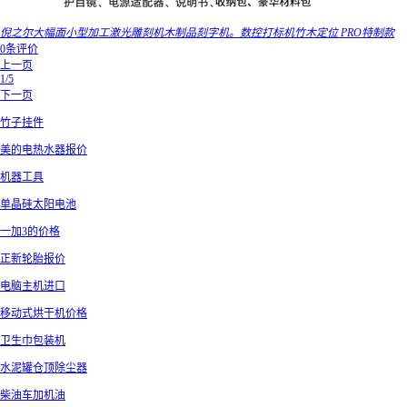
倪之尔大幅面小型加工激光雕刻机木制品刻字机。数控打标机竹木定位 PRO特制款
0条评价
上一页
1/5
下一页
竹子挂件
美的电热水器报价
机器工具
单晶硅太阳电池
一加3的价格
正新轮胎报价
电脑主机进口
移动式烘干机价格
卫生巾包装机
水泥罐仓顶除尘器
柴油车加机油