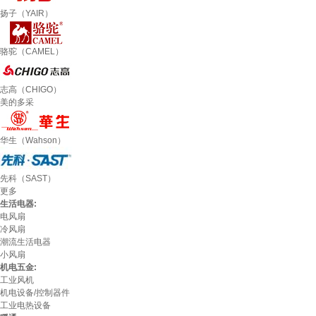
扬子（YAIR）
骆驼（CAMEL）
志高（CHIGO）
美的多采
华生（Wahson）
先科（SAST）
更多
生活电器:
电风扇
冷风扇
潮流生活电器
小风扇
机电五金:
工业风机
机电设备/控制器件
工业电热设备