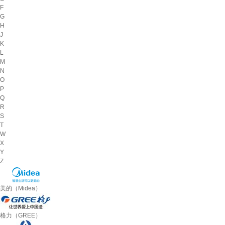
F
G
H
J
K
L
M
N
O
P
Q
R
S
T
W
X
Y
Z
美的（Midea）
格力（GREE）