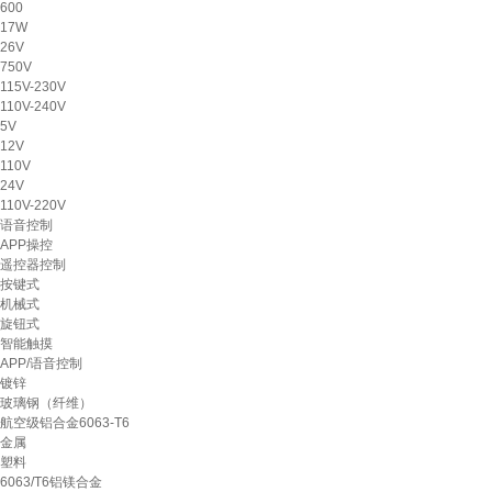
600
17W
26V
750V
115V-230V
110V-240V
5V
12V
110V
24V
110V-220V
语音控制
APP操控
遥控器控制
按键式
机械式
旋钮式
智能触摸
APP/语音控制
镀锌
玻璃钢（纤维）
航空级铝合金6063-T6
金属
塑料
6063/T6铝镁合金