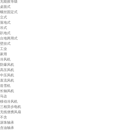
无能效等级
桌面式
螺丝固定式
立式
落地式
吊式
趴地式
台地两用式
壁挂式
工业
家用
冷风机
防爆风机
高压风机
中压风机
直流风机
造雪机
长轴风机
马达
移动冷风机
三相异步电机
无线便携风扇
不含
滚珠轴承
含油轴承