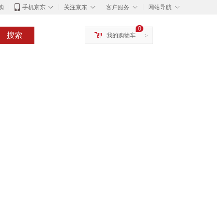
◇
◇
◇
◇
购
手机京东
关注京东
客户服务
网站导航
0
搜索
我的购物车
>