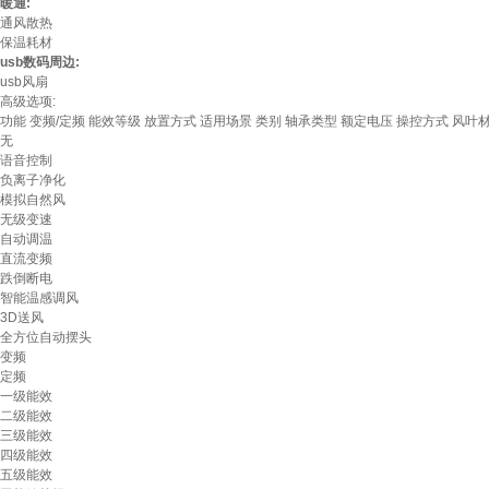
暖通:
通风散热
保温耗材
usb数码周边:
usb风扇
高级选项:
功能
变频/定频
能效等级
放置方式
适用场景
类别
轴承类型
额定电压
操控方式
风叶
无
语音控制
负离子净化
模拟自然风
无级变速
自动调温
直流变频
跌倒断电
智能温感调风
3D送风
全方位自动摆头
变频
定频
一级能效
二级能效
三级能效
四级能效
五级能效