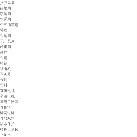
挂脖风扇
落地扇
趴地扇
水雾扇
空气循环扇
塔扇
台地扇
无叶风扇
转页扇
吊扇
台扇
铸铝
铜电机
不涉及
金属
塑料
直流电机
交流电机
等离子除菌
可拆洗
滤网过滤
可取水箱
缺水保护
模拟自然风
上加水