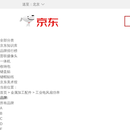
◇
送至：
北京
全部分类
京东知识库
品牌排行榜
普联摄像头
一体机
收纳包
键盘贴
键帽贴纸
京东美术馆
当前位置：
首页
>
金属加工配件
> 工业电风扇功率
品牌:
所有品牌
A
B
C
D
E