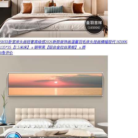
SHXI卧室床头画轻奢高级感2026新款装饰画温馨羽毛床头挂画横幅现代 165006
135*35【1.5米床】 x 钢琴黑【铝合金拉丝黑框】 x 质
0条评价