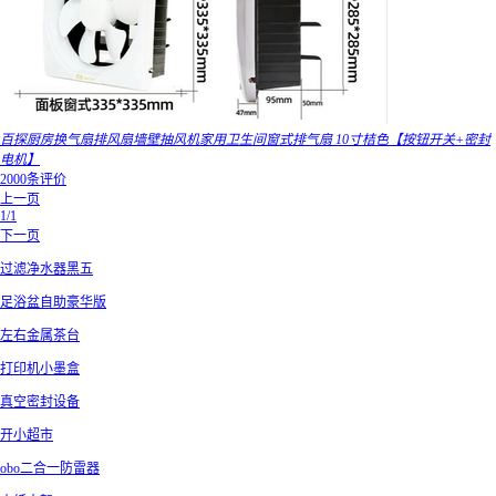
百探厨房换气扇排风扇墙壁抽风机家用卫生间窗式排气扇 10寸桔色【按钮开关+密封
电机】
2000条评价
上一页
1/1
下一页
过滤净水器黑五
足浴盆自助豪华版
左右金属茶台
打印机小墨盒
真空密封设备
开小超市
obo二合一防雷器