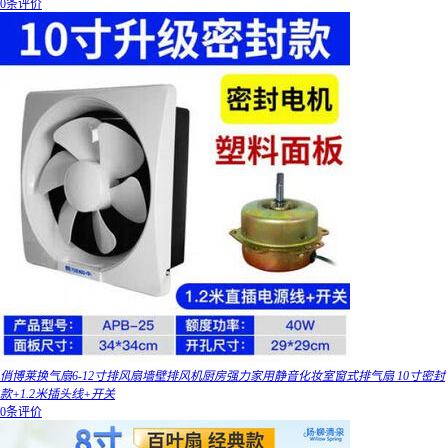
0条评价
俏博莱换气扇6-12寸排风扇墙壁排风机厨房强力家用静音化妆室窗式排气扇 10寸密封
款+1.2米插头线+开关
0条评价