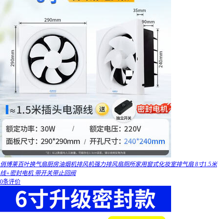
俏博莱百叶换气扇厨房油烟机排风机强力排风扇厕所家用窗式化妆室排气扇 8寸1.5米
线+密封电机 带开关带止回阀
0条评价