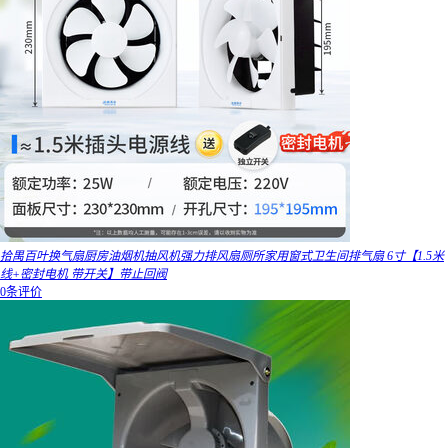
拾禺百叶换气扇厨房油烟机抽风机强力排风扇厕所家用窗式卫生间排气扇 6寸【1.5米
线+密封电机 带开关】带止回阀
0条评价