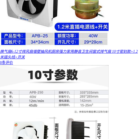
换气扇6-12寸排风扇墙壁抽风机厨房强力家用静音卫生间窗式排气扇 10寸密封款+1.2
米插头线+开关
0条评价