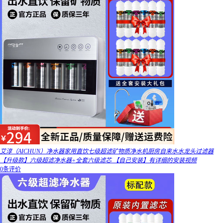
艾淳（AICHUN）净水器家用直饮七级超滤矿物质净水机厨房自来水水龙头过滤器
【升级款】六级超滤净水器+全套六级滤芯 【自己安装】有详细的安装视频
0条评价