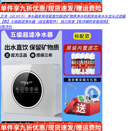
艾淳（AICHUN）净水器家用母婴直饮超滤矿物质净水机厨房自来水水龙头过滤器
【款】七级超滤净水器（送全套配件） 自己安装【有详细的安装视频】
0条评价