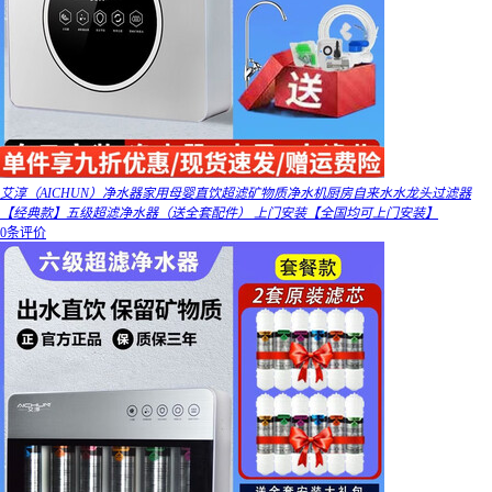
艾淳（AICHUN）净水器家用母婴直饮超滤矿物质净水机厨房自来水水龙头过滤器
【经典款】五级超滤净水器（送全套配件） 上门安装【全国均可上门安装】
0条评价