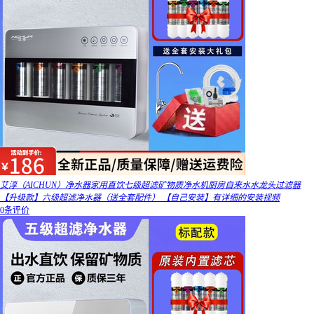
艾淳（AICHUN）净水器家用直饮七级超滤矿物质净水机厨房自来水水龙头过滤器
【升级款】六级超滤净水器（送全套配件） 【自己安装】有详细的安装视频
0条评价