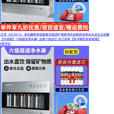
艾淳（AICHUN）净水器家用母婴直饮超滤矿物质净水机厨房自来水水龙头过滤器
【升级款】六级超滤净水器+全套六级滤芯 自己安装【有详细的安装视频】
0条评价