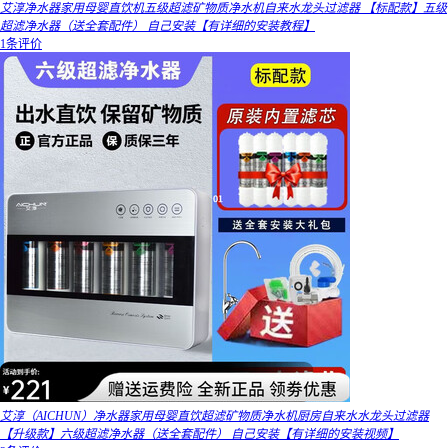
艾淳净水器家用母婴直饮机五级超滤矿物质净水机自来水龙头过滤器 【标配款】五级
超滤净水器（送全套配件） 自己安装【有详细的安装教程】
1条评价
艾淳（AICHUN）净水器家用母婴直饮超滤矿物质净水机厨房自来水水龙头过滤器
【升级款】六级超滤净水器（送全套配件） 自己安装【有详细的安装视频】