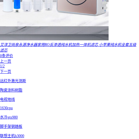
艾淳卫尚泉永源净水器家用RO反渗透纯水机加热一体机滤芯 小苹果纯水机全套五级
滤芯
0条评价
上一页
1/2
下一页
远红外激光测距
陶瓷涂料树脂
电视地线
1630cpu
水冷gtx980
脚手架钢踏板
联想主机h3000