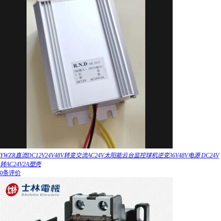
YWZR直流DC12V24V48V转变交流AC24V太阳能云台监控球机逆变36V48V电源 DC24V
转AC24V2A塑壳
0条评价