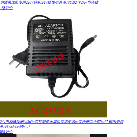
俏博莱球机专用220V转AC24V线性电源 AC交流24V2A+母头线
1条评价
24v电源适配器2a3a5a监控摄像头球机交流电源ac变压器二十四伏付 输出交流
AC24V2A (2000ma)
0条评价