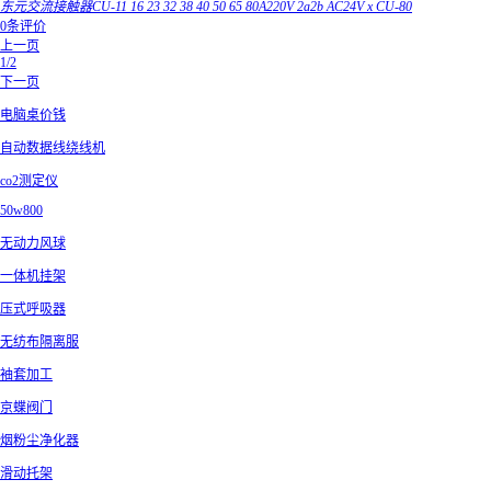
东元交流接触器CU-11 16 23 32 38 40 50 65 80A220V 2a2b AC24V x CU-80
0条评价
上一页
1/2
下一页
电脑桌价钱
自动数据线绕线机
co2测定仪
50w800
无动力风球
一体机挂架
压式呼吸器
无纺布隔离服
袖套加工
京蝶阀门
烟粉尘净化器
滑动托架