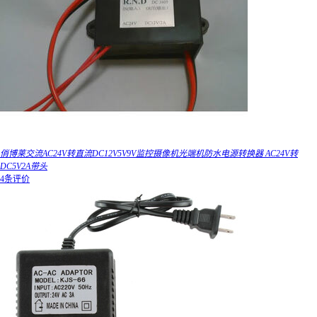
俏博莱交流AC24V转直流DC12V5V9V监控摄像机光端机防水电源转换器 AC24V转
DC5V2A带头
4条评价