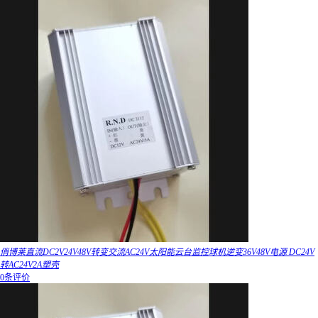
俏博莱直流DC2V24V48V转变交流AC24V太阳能云台监控球机逆变36V48V电源 DC24V
转AC24V2A塑壳
0条评价