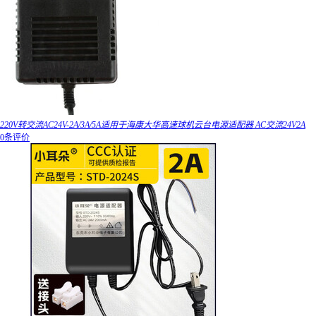
220V转交流AC24V-2A/3A/5A适用于海康大华高速球机云台电源适配器 AC交流24V2A
0条评价