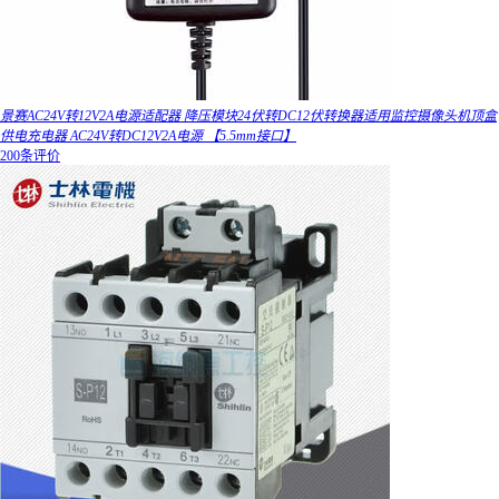
景赛AC24V转12V2A电源适配器 降压模块24伏转DC12伏转换器适用监控摄像头机顶盒
供电充电器 AC24V转DC12V2A电源 【5.5mm接口】
200条评价