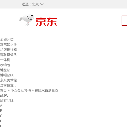
◇
送至：
北京
全部分类
京东知识库
品牌排行榜
普联摄像头
一体机
收纳包
键盘贴
键帽贴纸
京东美术馆
当前位置：
首页
>
小五金及其他
> 在线水份测量仪
品牌:
所有品牌
A
B
C
D
E