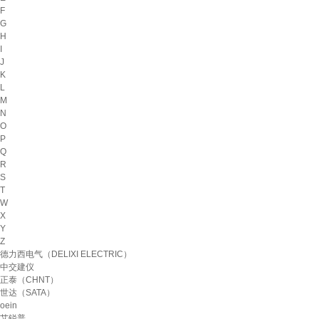
F
G
H
I
J
K
L
M
N
O
P
Q
R
S
T
W
X
Y
Z
德力西电气（DELIXI ELECTRIC）
中交建仪
正泰（CHNT）
世达（SATA）
oein
艾锐普