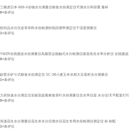
三栖虎日本-888-X谷物水分测量仪粮食水份测定仪可测水分和容重 量杯
0+
条评论
纺织品水分仪皮革布料水份检测纱线回潮率测定仪干湿度测量仪
1+
条评论
YWZR在线微波水份测量仪高频雷达接触式水分检测仪煤造纸含水率分析仪 在线微波水分
0+
条评论
妙普乐铲斗式粮食水份测定仪 SC-3B小麦玉米水稻大豆菜籽水分测量仪
1+
条评论
力辰快速水分测定仪实验室卤素粮食茶叶水份测量仪含水率仪器 水分仪/天平配套打
0+
条评论
淮漫花生水分测量仪花生米水分仪测水仪花生专用水份检测仪测定仪 标 标配
1+
条评论