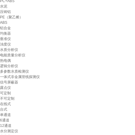
PC+ABS
水泥
压铸铝
PE（聚乙烯）
ABS
铝合金
均衡器
垂准仪
浊度仪
水质分析仪
电能质量分析仪
热电偶
逻辑分析仪
多参数水质检测仪
一体式非金属管线探测仪
信号屏蔽器
露点仪
可定制
不可定制
在线式
台式
单通道
6通道
12通道
水分测定仪