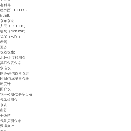
惠利得
德力西（DELIXI）
纪俪田
京东京造
力辰（LICHEN）
暗鹰（Nohawk）
福仪（FUYI）
希玛
更多
仪器仪表:
水分/水质检测仪
其它仪表仪器
水准仪
网络/通信仪器仪表
时间/频率测量仪器
硬度计
回弹仪
物性检测/实验室设备
气体检测仪
水表
衡器
干燥箱
气象探测仪器
温湿度计