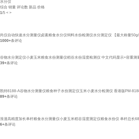
水分仪
综合
销量
评论数
新品
价格
1
/
5
<
>
尚仪自动快速水分测量仪卤素粮食水分仪饲料水份检测仪水分测定仪 【最大称量50g/精度0
1000+
条评论
谷物水分测定仪小麦玉米粮食水份测量仪稻谷水份湿度检测仪 中文代码显示+容重测
39+
条评论
凯特8188-A谷物水分测量仪粮食种子水份测定仪玉米小麦水分检测仪 香港版PM-818
89+
条评论
淮漫高精度加长单杆粮食水分测量仪小麦玉米稻谷湿度测定仪粮食水份仪 单杆总长6
6+
条评论