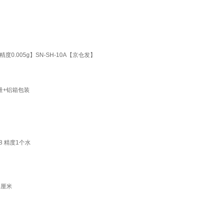
.005g】SN-SH-10A【京仓发】
量+铝箱包装
8 精度1个水
8厘米