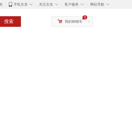
◇
◇
◇
◇
购
手机京东
关注京东
客户服务
网站导航
0
搜索
我的购物车
>