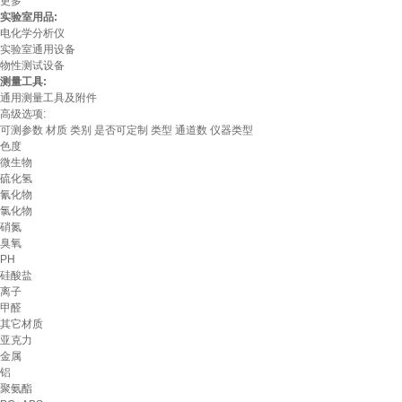
更多
实验室用品:
电化学分析仪
实验室通用设备
物性测试设备
测量工具:
通用测量工具及附件
高级选项:
可测参数
材质
类别
是否可定制
类型
通道数
仪器类型
色度
微生物
硫化氢
氰化物
氯化物
硝氮
臭氧
PH
硅酸盐
离子
甲醛
其它材质
亚克力
金属
铝
聚氨酯