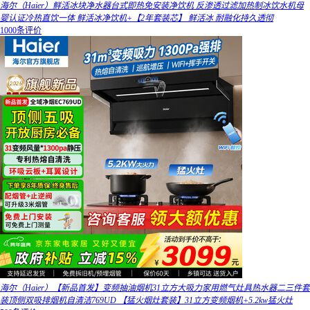
海尔（Haier）鲜活冰块净水器台式即热免安装净饮机 反渗透过滤加热制冰饮水机母
婴认证冷热直饮一体 鲜活冰净饮机+【2年套装芯】 鲜活冰 耐融化持久透彻
1000条评价
海尔（Haier）【新品首发】变频抽油烟机31立方大吸力家用燃气灶具热水器二三件套
装顶侧双吸排烟机自清洁769UD 【猛火烟灶套装】31立方变频烟机+5.2kw猛火灶