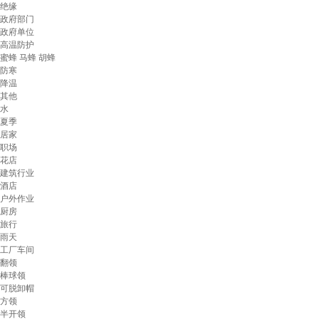
绝缘
政府部门
政府单位
高温防护
蜜蜂 马蜂 胡蜂
防寒
降温
其他
水
夏季
居家
职场
花店
建筑行业
酒店
户外作业
厨房
旅行
雨天
工厂车间
翻领
棒球领
可脱卸帽
方领
半开领