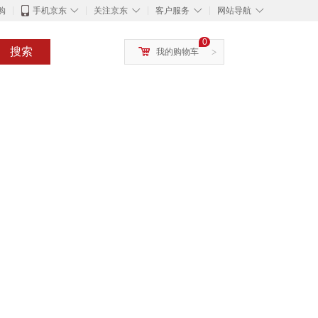
◇
◇
◇
◇
购
手机京东
关注京东
客户服务
网站导航
0
搜索
我的购物车
>