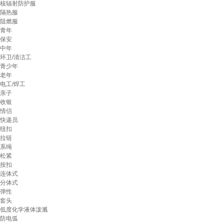
核辐射防护服
隔热服
阻燃服
青年
保安
中年
环卫/清洁工
青少年
老年
电工/焊工
亲子
收银
情侣
快递员
纽扣
拉链
系绳
松紧
按扣
连体式
分体式
弹性
套头
低度化学液体泼溅
防电弧