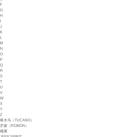
F
G
H
I
J
K
L
M
N
O
P
Q
R
S
T
U
V
W
X
Y
Z
啄木鸟（TUCANO）
罗蒙（ROMON）
曦雁
JEEP SPIRIT