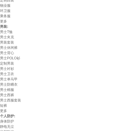
定制西装
物业服
环卫服
乘务服
更多
男装:
男士T恤
男士夹克
男装套装
男士休闲裤
男士背心
男士POLO衫
定制男装
男士衬衫
男士卫衣
男士单马甲
男士防晒衣
男士棉服
男士西裤
男士西服套装
短裤
更多
个人防护:
身体防护
静电无尘