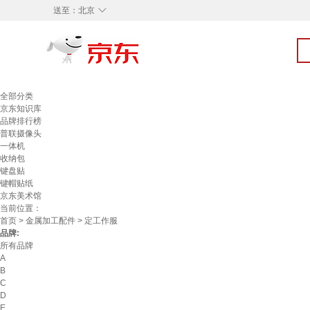
◇
送至：
北京
全部分类
京东知识库
品牌排行榜
普联摄像头
一体机
收纳包
键盘贴
键帽贴纸
京东美术馆
当前位置：
首页
>
金属加工配件
> 定工作服
品牌:
所有品牌
A
B
C
D
E