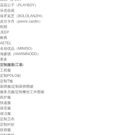
花花公子（PLAYBOY）
乐优佰易
保罗岚芝（BOLOLANZHI）
皮尔卡丹（pierre cardin）
乾朗
JEEP
耐典
AETEL
名创优品（MINISO）
海蒙德（HIARMNODD）
更多
定制服装/工装:
工程服
定制POLO衫
定制T恤
厨师服/定制厨师围裙
服务员服/定制餐饮工作围裙
医护服
快递服
保安服
保洁服
定制卫衣
定制衬衫
技师服