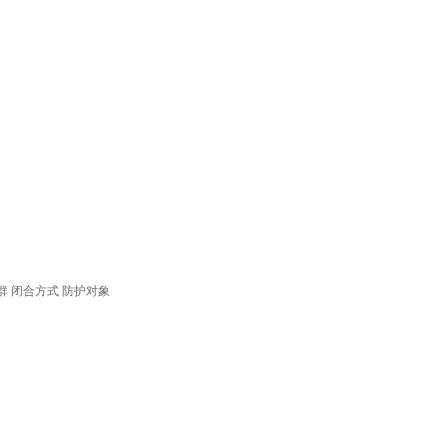
群
闭合方式
防护对象