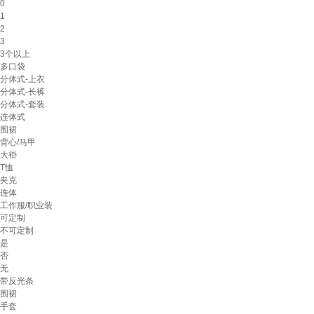
0
1
2
3
3个以上
多口袋
分体式-上衣
分体式-长裤
分体式-套装
连体式
围裙
背心/马甲
大褂
T恤
夹克
连体
工作服/职业装
可定制
不可定制
是
否
无
带反光条
围裙
手套