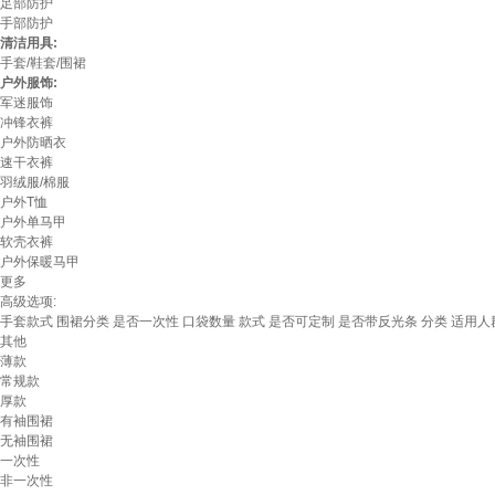
足部防护
手部防护
清洁用具:
手套/鞋套/围裙
户外服饰:
军迷服饰
冲锋衣裤
户外防晒衣
速干衣裤
羽绒服/棉服
户外T恤
户外单马甲
软壳衣裤
户外保暖马甲
更多
高级选项:
手套款式
围裙分类
是否一次性
口袋数量
款式
是否可定制
是否带反光条
分类
适用人
其他
薄款
常规款
厚款
有袖围裙
无袖围裙
一次性
非一次性