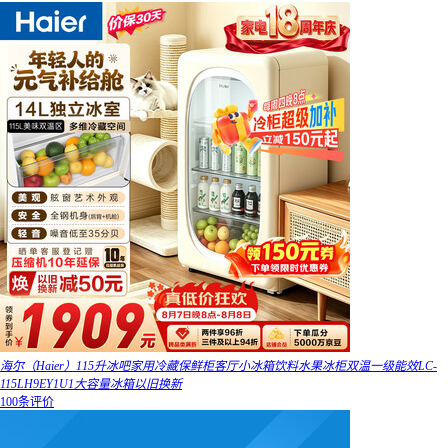
海尔（Haier）115升冰吧家用冷藏保鲜柜客厅小冰箱饮料水果冰柜双温一级能效LC-
115LH9EY1U1大容量冰箱以旧换新
100条评价