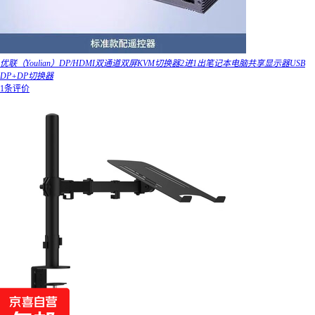
优联（Youlian）DP/HDMI双通道双屏KVM切换器2进1出笔记本电脑共享显示器USB
DP+DP切换器
1条评价