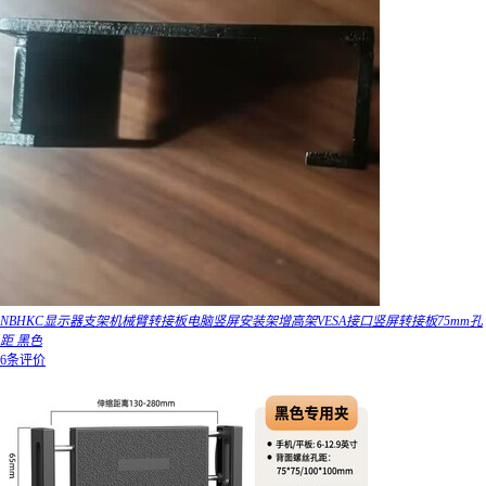
NBHKC显示器支架机械臂转接板电脑竖屏安装架增高架VESA接口竖屏转接板75mm孔
距 黑色
6条评价