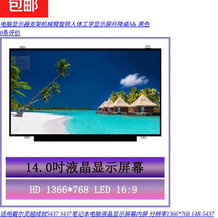
电脑显示器支架机械臂旋转人体工学显示屏升降桌A& 黑色
0条评价
适用戴尔灵越成就5437 3437笔记本电脑液晶显示屏幕内屏 分辨率1366*768 14R-5437