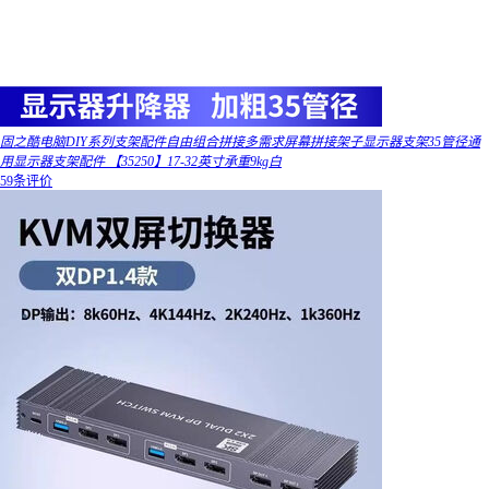
固之酷电脑DIY系列支架配件自由组合拼接多需求屏幕拼接架子显示器支架35管径通
用显示器支架配件 【35250】17-32英寸承重9kg白
59条评价