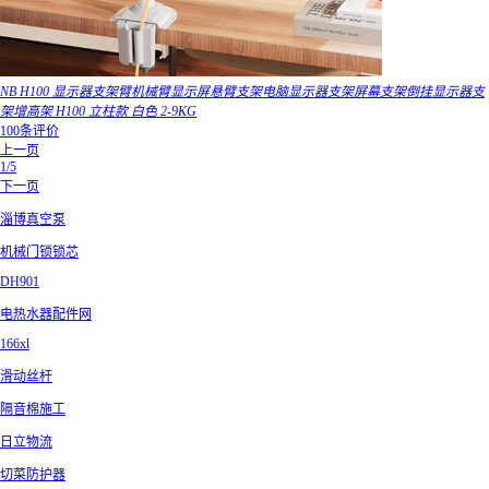
NB H100 显示器支架臂机械臂显示屏悬臂支架电脑显示器支架屏幕支架倒挂显示器支
架增高架 H100 立柱款 白色 2-9KG
100条评价
上一页
1/5
下一页
淄博真空泵
机械门锁锁芯
DH901
电热水器配件网
166xl
滑动丝杆
隔音棉施工
日立物流
切菜防护器