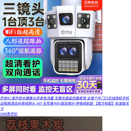
乔安4G室外防水摄像头终身免流量 无需充值监控器家用 全景户外门口无线球机手机
远程高清全彩夜视探头 360°无死角|WiFi版双镜头|停电续航版 【官方标配】标准版无
卡
1000条评价