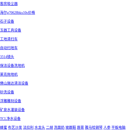
客房吸尘器
海尔g70628bkx10s价格
石子设备
玉器工具设备
工地清扫车
自动扫地车
3514镜头
保洁设备洗地机
莱克拖地机
佛山施达清洁设备
砂洗设备
浮雕雕刻设备
矿泉水灌装设备
TCL净水设备
蜂蜜
布艺沙发
法拉利
水龙头
二胡
洗面奶
坡跟鞋
唇膏
雅马哈钢琴
人参
平板电脑