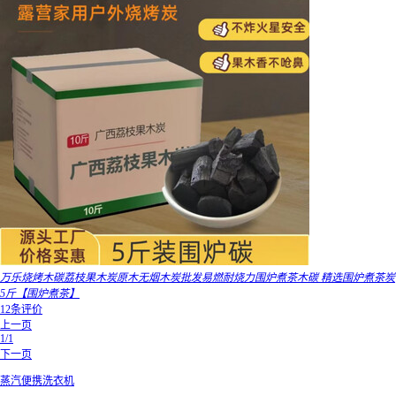
万乐烧烤木碳荔枝果木炭原木无烟木炭批发易燃耐烧力围炉煮茶木碳 精选围炉煮茶炭
5斤【围炉煮茶】
12条评价
上一页
1/1
下一页
蒸汽便携洗衣机