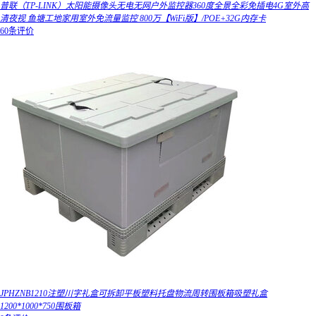
普联（TP-LINK）太阳能摄像头无电无网户外监控器360度全景全彩免插电4G室外高
清夜视 鱼塘工地家用室外免流量监控 800万【WiFi版】/POE+32G内存卡
60条评价
JPHZNB1210注塑川字礼盒可拆卸平板塑料托盘物流周转围板箱吸塑礼盒
1200*1000*750围板箱