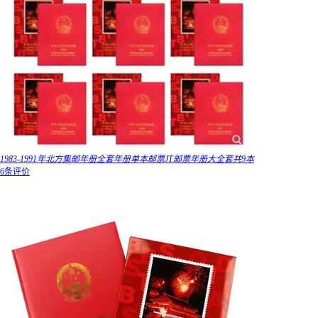
1983-1991年北方集邮年册全套年册单本邮票JT邮票年册大全套共9本
6条评价