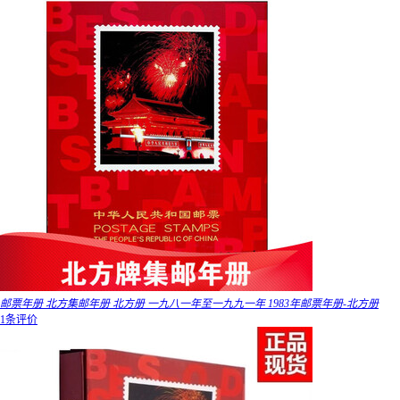
邮票年册 北方集邮年册 北方册 一九八一年至一九九一年 1983年邮票年册-北方册
1条评价