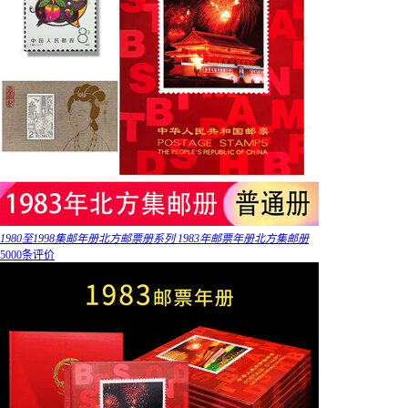
1980至1998集邮年册北方邮票册系列 1983年邮票年册北方集邮册
5000条评价