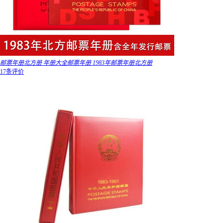
邮票年册北方册 年册大全邮票年册 1983年邮票年册北方册
17条评价