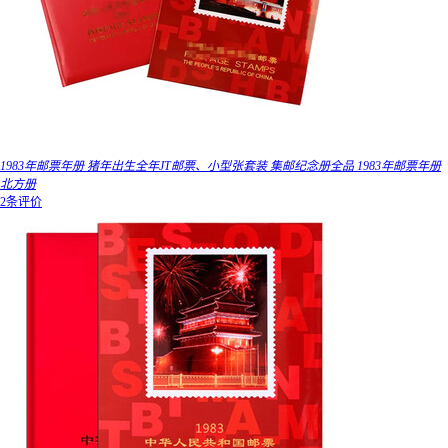
1983年邮票年册 猪年出生全年JT邮票、小型张套装 集邮纪念册全品 1983年邮票年册
北方册
2条评价