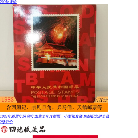
200条评价
1983年邮票年册 猪年出生全年JT邮票、小型张套装 集邮纪念册全品
2条评价