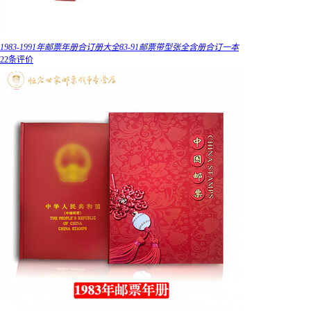
1983-1991年邮票年册合订册大全83-91邮票带型张全含册合订一本
22条评价