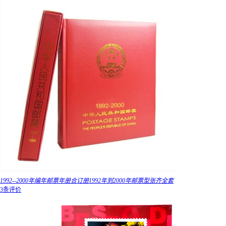
1992--2000年编年邮票年册合订册1992年到2000年邮票型张齐全套
3条评价