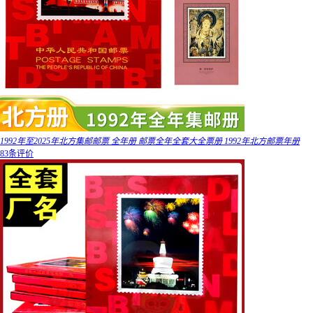
1992年至2025年北方集邮邮票 全年册 邮票全年全套大全票册 1992年北方邮票年册
83条评价