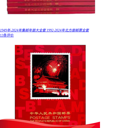
1949年-2024年集邮年册大全套 1992-2024年北方册邮票全套
13条评价