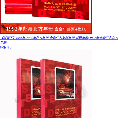
【邮天下】1985年-2024年北方年册 全套厂名集邮年册 邮票年册| 1992年全套厂名北方
年册
87条评价