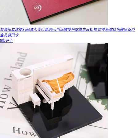
妙普乐立体便利贴清水寺3d建筑ins创纸雕便利贴纸生日礼物 拱亭新款红色赠压克力
盒礼袋贺卡
0条评价