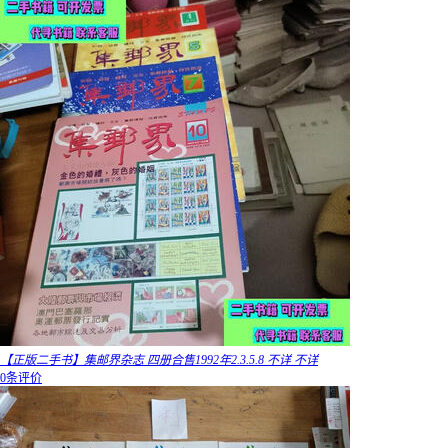
【正版二手书】集邮界杂志 四册合售1992年2.3.5.8 不详 不详
0条评价