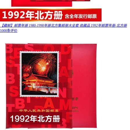
【藏邮】邮票年册 1980-1998年册北方集邮册大全套 收藏品 1992年邮票年册-北方册
1000条评价