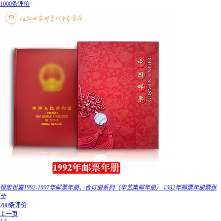
1000条评价
恒宏世嘉1992-1997年邮票年册、合订册系列（华艺集邮年册） 1992年邮票年册票张
全
200条评价
上一页