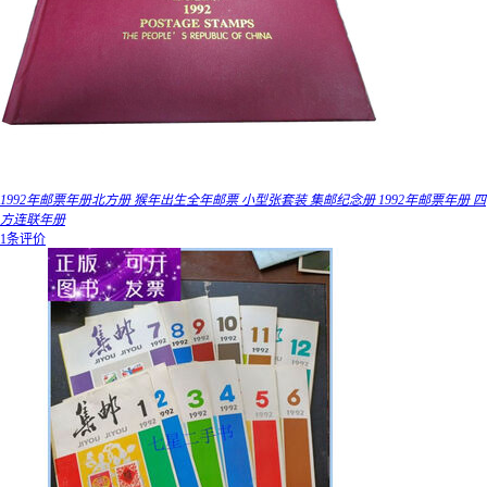
1992年邮票年册北方册 猴年出生全年邮票 小型张套装 集邮纪念册 1992年邮票年册 四
方连联年册
1条评价