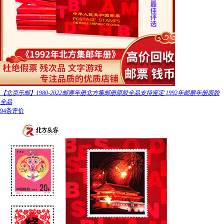
【北京乐邮】1980-2022邮票年册北方集邮册原胶全品支持鉴定 1992年邮票年册原胶
全品
94条评价