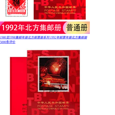
1980至1998集邮年册北方邮票册系列 1992年邮票年册北方集邮册
5000条评价