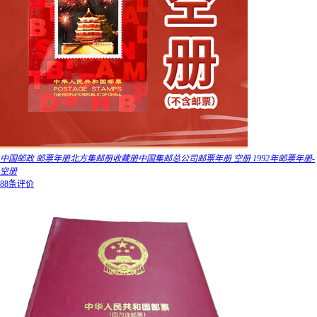
中国邮政 邮票年册北方集邮册收藏册中国集邮总公司邮票年册 空册 1992年邮票年册-
空册
88条评价