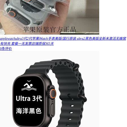
applewatchultra3代2代苹果iWatch手表美版/国行原装 ultra2黑色美版全新未激活无蜂窝
有快充 套餐一无发票店铺质保365天
0条评价