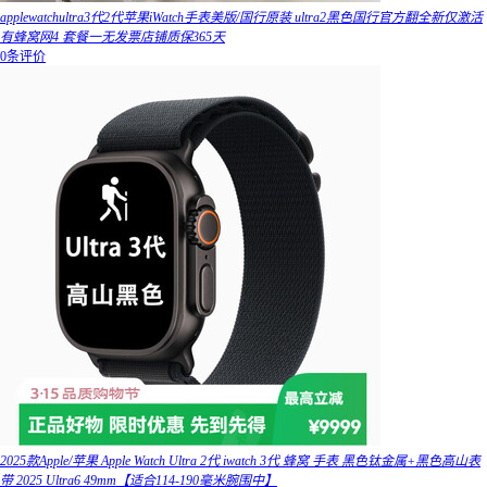
applewatchultra3代2代苹果iWatch手表美版/国行原装 ultra2黑色国行官方翻全新仅激活
有蜂窝网4 套餐一无发票店铺质保365天
0条评价
2025款Apple/苹果 Apple Watch Ultra 2代 iwatch 3代 蜂窝 手表 黑色钛金属+黑色高山表
带 2025 Ultra6 49mm【适合114-190毫米腕围中】