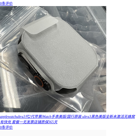
0条评价
applewatchultra3代2代苹果iWatch手表美版/国行原装 ultra3黑色美版全新未激活无蜂窝
有快充 套餐一无发票店铺质保365天
0条评价