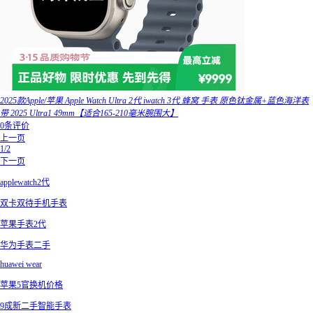
2025款Apple/苹果 Apple Watch Ultra 2代 iwatch 3代 蜂窝 手表 原色钛金属+蓝色海洋表
带 2025 Ultra1 49mm【适合165-210毫米腕围大】
0条评价
上一页
1/2
下一页
applewatch2代
双卡双待手机手表
苹果手表2代
华为手表二手
huawei wear
苹果5官换机价格
9成新二手智能手表