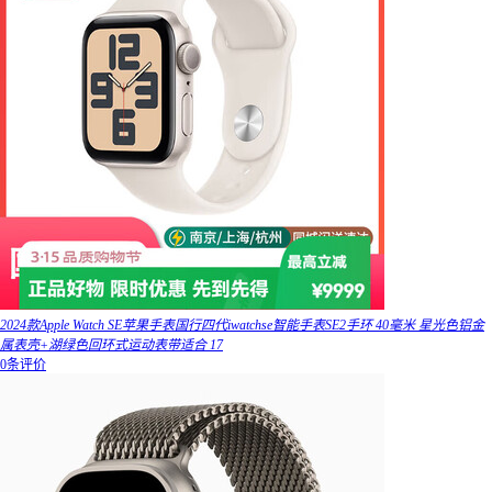
2024款Apple Watch SE苹果手表国行四代iwatchse智能手表SE2手环 40毫米 星光色铝金
属表壳+湖绿色回环式运动表带适合 17
0条评价