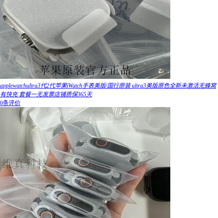
applewatchultra3代2代苹果iWatch手表美版/国行原装 ultra3美版原色全新未激活无蜂窝
有快充 套餐一无发票店铺质保365天
0条评价