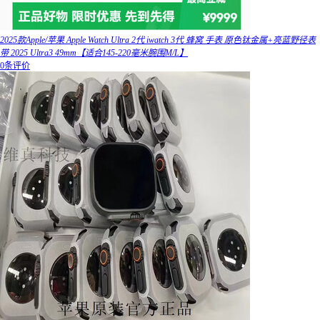
2025款Apple/苹果 Apple Watch Ultra 2代 iwatch 3代 蜂窝 手表 原色钛金属+亮蓝野径表
带 2025 Ultra3 49mm【适合145-220毫米腕围M/L】
0条评价