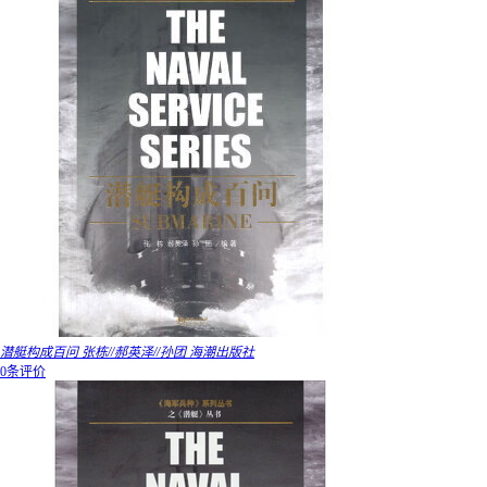
潜艇构成百问 张栋//郝英泽//孙团 海潮出版社
0条评价