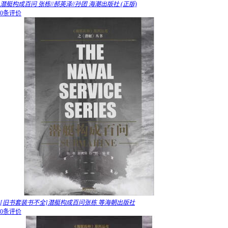
潜艇构成百问 张栋//郝英泽//孙团 海潮出版社 (正版)
0条评价
[旧书套装书不全]潜艇构成百问张栋 等海朝出版社
0条评价