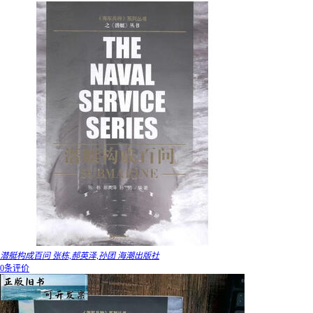
潜艇构成百问 张栋,郝英泽,孙团 海潮出版社
0条评价