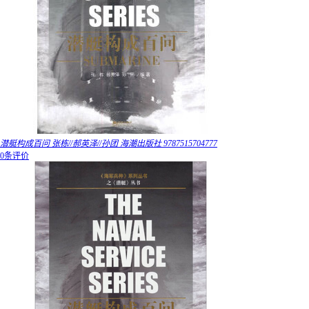
潜艇构成百问 张栋//郝英泽//孙团 海潮出版社 9787515704777
0条评价