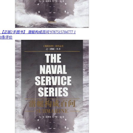
【正版2手图书】 潜艇构成百问 9787515704777 1
0条评价