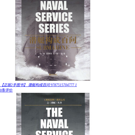
【正版2手图书】 潜艇构成百问 9787515704777 1
0条评价