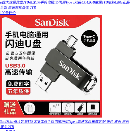
u盘大容量优盘2TB高速3.0手机电脑1tb两用Type c双接口512GB金属1TB定制128G正品
全新 高速旗舰版本 2TB
100条评价
SanDisku盘大容量1TB 2TB优盘手机电脑两用Type-c高速优盘车载定制 银色 双头 黑色
双头 2TB