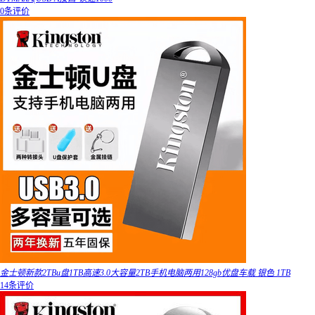
0条评价
金士顿新款2TBu盘1TB高速3.0大容量2TB手机电脑两用128gb优盘车载 银色 1TB
14条评价