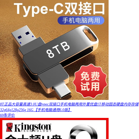
8T正品大容量高速3.0U盘typec双接口手机电脑两用外置优盘1T移动固态硬盘内存存储
32g64g128g256g 16G【手机电脑通用6.0版】
69条评价