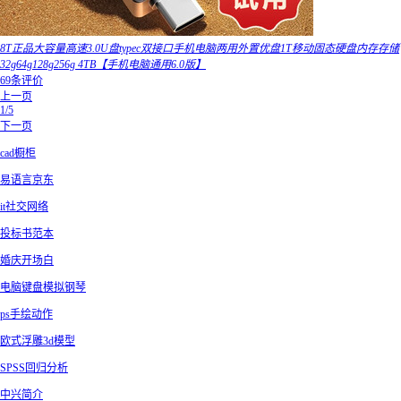
8T正品大容量高速3.0U盘typec双接口手机电脑两用外置优盘1T移动固态硬盘内存存储
32g64g128g256g 4TB【手机电脑通用6.0版】
69条评价
上一页
1/5
下一页
cad橱柜
易语言京东
it社交网络
投标书范本
婚庆开场白
电脑键盘模拟钢琴
ps手绘动作
欧式浮雕3d模型
SPSS回归分析
中兴简介