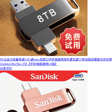
8T正品大容量高速3.0U盘typec双接口手机电脑两用外置优盘1T移动固态硬盘内存存储
32g64g128g256g 2TB【手机电脑通用6.0版】
69条评价