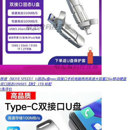
移速（MOVE SPEED）1t固态u盘typec双接口手机电脑两用高速大容量256g移动硬盘
双口固态1090M/S【款】 1TB 标配
1条评价