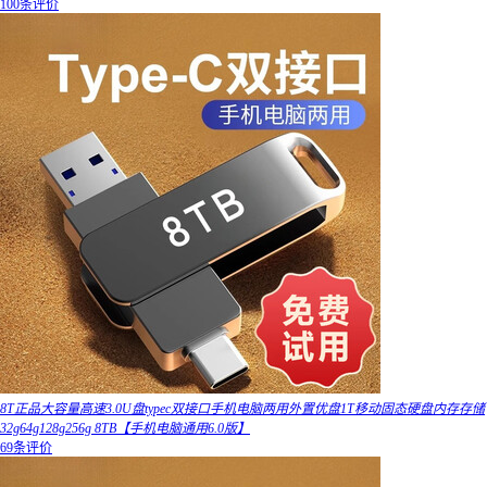
100条评价
8T正品大容量高速3.0U盘typec双接口手机电脑两用外置优盘1T移动固态硬盘内存存储
32g64g128g256g 8TB【手机电脑通用6.0版】
69条评价