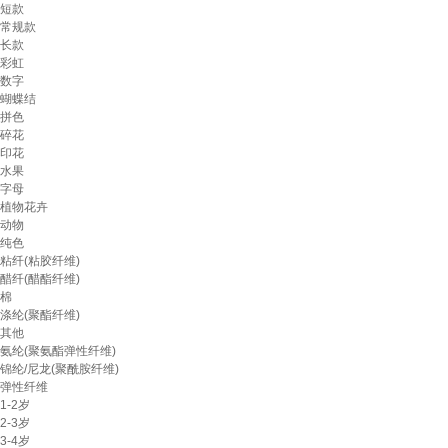
短款
常规款
长款
彩虹
数字
蝴蝶结
拼色
碎花
印花
水果
字母
植物花卉
动物
纯色
粘纤(粘胶纤维)
醋纤(醋酯纤维)
棉
涤纶(聚酯纤维)
其他
氨纶(聚氨酯弹性纤维)
锦纶/尼龙(聚酰胺纤维)
弹性纤维
1-2岁
2-3岁
3-4岁