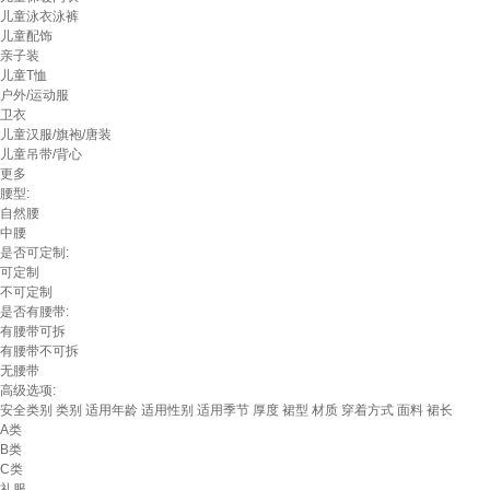
儿童泳衣泳裤
儿童配饰
亲子装
儿童T恤
户外/运动服
卫衣
儿童汉服/旗袍/唐装
儿童吊带/背心
更多
腰型:
自然腰
中腰
是否可定制:
可定制
不可定制
是否有腰带:
有腰带可拆
有腰带不可拆
无腰带
高级选项:
安全类别
类别
适用年龄
适用性别
适用季节
厚度
裙型
材质
穿着方式
面料
裙长
A类
B类
C类
礼服