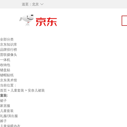
◇
送至：
北京
全部分类
京东知识库
品牌排行榜
普联摄像头
一体机
收纳包
键盘贴
键帽贴纸
京东美术馆
当前位置：
首页
>
儿童套装
> 安奈儿裙装
童装:
裙子
家居服
儿童套装
礼服/演出服
裤子
儿童保暖内衣