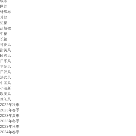
绒布
网纱
针织布
其他
短裙
超短裙
中裙
长裙
可爱风
甜美风
民族风
日系风
学院风
日韩风
法式风
中国风
小清新
欧美风
休闲风
2022年秋季
2023年春季
2023年夏季
2023年冬季
2023年秋季
2024年春季