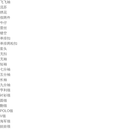
飞飞袖
流苏
绣花
假两件
牛仔
蕾丝
镂空
单排扣
单排两粒扣
套头
无扣
无袖
短袖
七分袖
五分袖
长袖
九分袖
亨利领
衬衫领
圆领
翻领
POLO领
V领
海军领
娃娃领