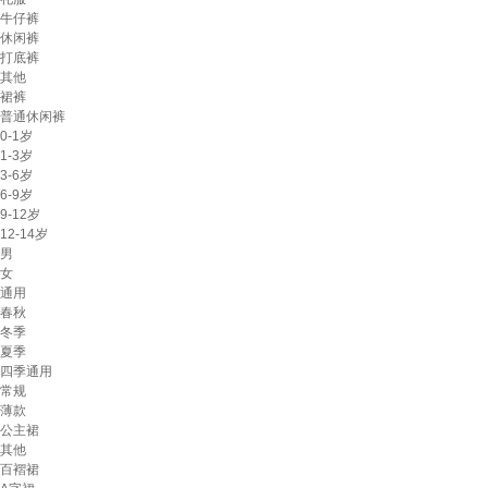
牛仔裤
休闲裤
打底裤
其他
裙裤
普通休闲裤
0-1岁
1-3岁
3-6岁
6-9岁
9-12岁
12-14岁
男
女
通用
春秋
冬季
夏季
四季通用
常规
薄款
公主裙
其他
百褶裙