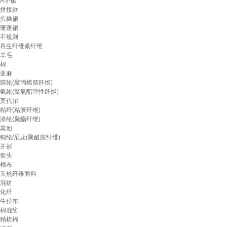
A字裙
拼接款
蛋糕裙
蓬蓬裙
不规则
再生纤维素纤维
羊毛
棉
亚麻
腈纶(聚丙烯腈纤维)
氨纶(聚氨酯弹性纤维)
莫代尔
粘纤(粘胶纤维)
涤纶(聚酯纤维)
其他
锦纶/尼龙(聚酰胺纤维)
开衫
套头
棉布
天然纤维面料
混纺
化纤
牛仔布
棉混纺
精梳棉