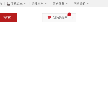
◇
◇
◇
◇
购
手机京东
关注京东
客户服务
网站导航
0
搜索
我的购物车
>