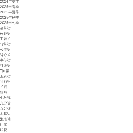
2024年夏季
2025年春季
2025年夏季
2025年秋季
2025年冬季
吊带裙
碎花裙
工装裙
背带裙
公主裙
背心裙
牛仔裙
针织裙
T恤裙
卫衣裙
衬衫裙
长裤
短裤
七分裤
九分裤
五分裤
木耳边
泡泡袖
纽扣
印花