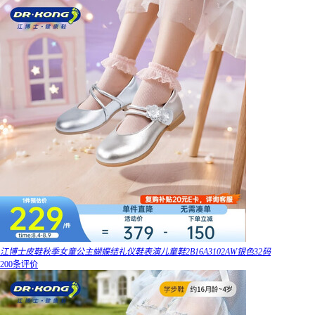
江博士皮鞋秋季女童公主蝴蝶结礼仪鞋表演儿童鞋2B16A3102AW银色32码
200条评价