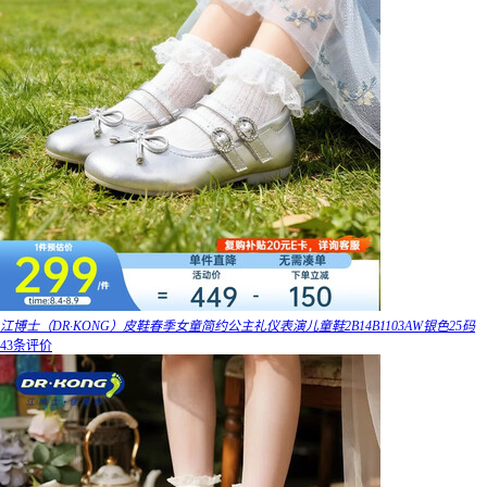
江博士（DR·KONG）皮鞋春季女童简约公主礼仪表演儿童鞋2B14B1103AW银色25码
43条评价