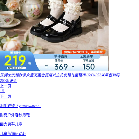
江博士皮鞋秋季女童亮黑色百搭公主礼仪鞋儿童鞋2B16A3107AW黑色30码
200条评价
上一页
1/1
下一页
羽毛娃娃（yumaowawa）
耐克户外春秋男鞋
回力男鞋儿童
儿童蓝猫运动鞋