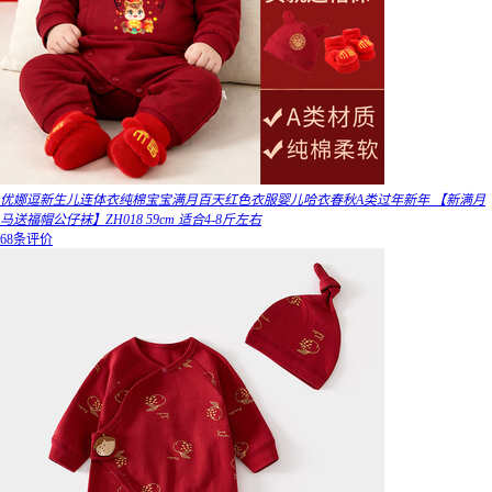
优娜逗新生儿连体衣纯棉宝宝满月百天红色衣服婴儿哈衣春秋A类过年新年 【新满月
马送福帽公仔袜】ZH018 59cm 适合4-8斤左右
68条评价