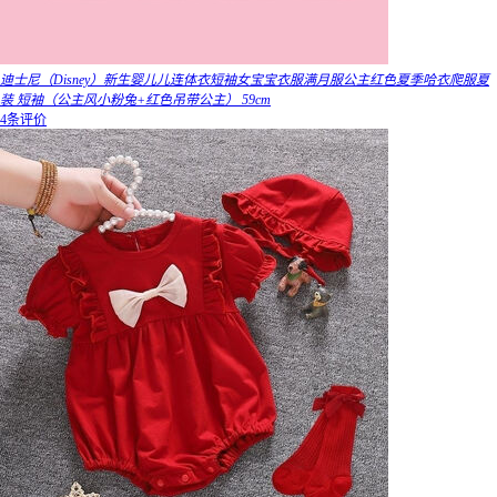
迪士尼（Disney）新生婴儿儿连体衣短袖女宝宝衣服满月服公主红色夏季哈衣爬服夏
装 短袖（公主风小粉兔+红色吊带公主） 59cm
4条评价