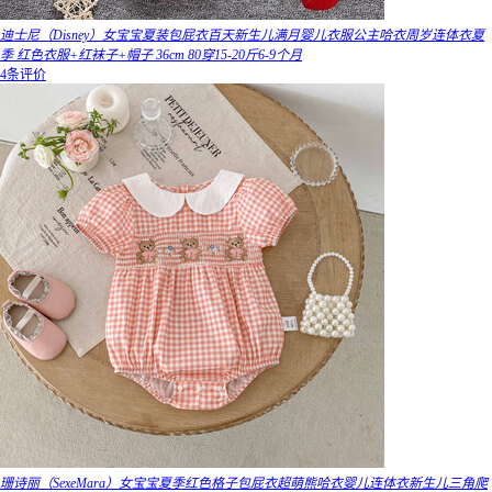
迪士尼（Disney）女宝宝夏装包屁衣百天新生儿满月婴儿衣服公主哈衣周岁连体衣夏
季 红色衣服+红袜子+帽子 36cm 80穿15-20斤6-9个月
4条评价
珊诗丽（SexeMara）女宝宝夏季红色格子包屁衣超萌熊哈衣婴儿连体衣新生儿三角爬