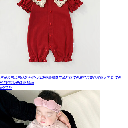
巴拉拉巴拉巴拉新生婴儿衣服夏季薄款连体哈衣红色满月百天包屁衣女宝宝 红色
9373#短袖连体衣 59cm
0条评价