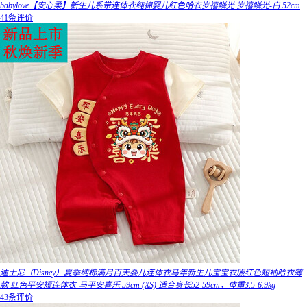
babylove【安心柔】新生儿系带连体衣纯棉婴儿红色哈衣岁禧鳞光 岁禧鳞光-白 52cm
41条评价
迪士尼（Disney）夏季纯棉满月百天婴儿连体衣马年新生儿宝宝衣服红色短袖哈衣薄
款 红色平安短连体衣-马平安喜乐 59cm (XS) 适合身长52-59cm，体重3.5-6.9kg
43条评价