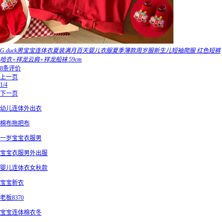
G.duck男宝宝连体衣夏装满月百天婴儿衣服夏季薄款周岁服新生儿短袖爬服 红色短裤
哈衣+祥龙云肩+祥龙船袜 59cm
8条评价
上一页
1/4
下一页
幼儿连体外出衣
棉布拖把布
一岁宝宝衣服男
宝宝衣服男外出服
婴儿连体衣女秋款
宝宝新衣
老板8370
宝宝连体棉衣冬