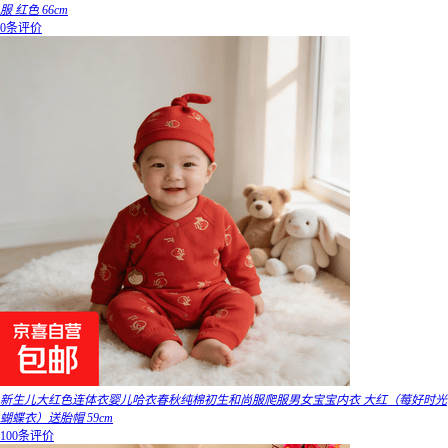
服 红色 66cm
0条评价
新生儿大红色连体衣婴儿哈衣春秋纯棉初生和尚服爬服男女宝宝内衣 大红（莓好时光
蝴蝶衣）送胎帽 59cm
100条评价