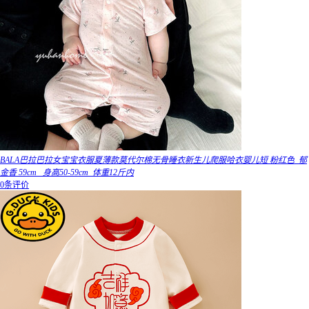
BALA巴拉巴拉女宝宝衣服夏薄款莫代尔棉无骨睡衣新生儿爬服哈衣婴儿短 粉红色_郁
金香 59cm _身高50-59cm_体重12斤内
0条评价