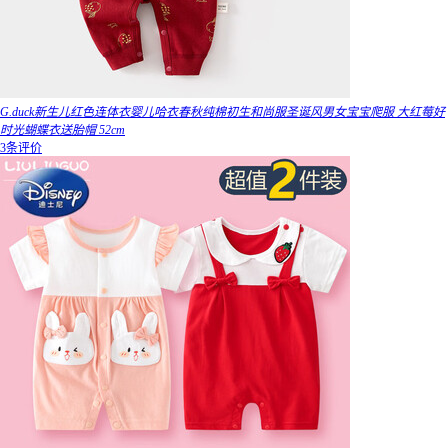
G.duck新生儿红色连体衣婴儿哈衣春秋纯棉初生和尚服圣诞风男女宝宝爬服 大红莓好
时光蝴蝶衣送胎帽 52cm
3条评价