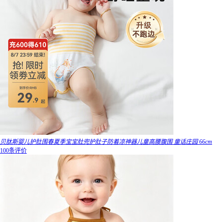
贝肽斯婴儿护肚围春夏季宝宝肚兜护肚子防着凉神器儿童高腰腹围 童话庄园 66cm
100条评价