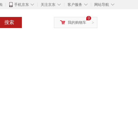
◇
◇
◇
◇
购
手机京东
关注京东
客户服务
网站导航
0
搜索
我的购物车
>