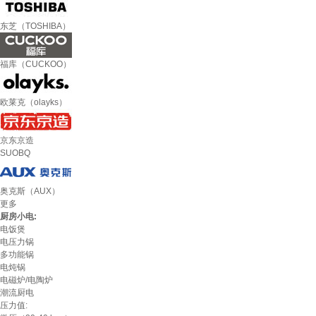
东芝（TOSHIBA）
福库（CUCKOO）
欧莱克（olayks）
京东京造
SUOBQ
奥克斯（AUX）
更多
厨房小电:
电饭煲
电压力锅
多功能锅
电炖锅
电磁炉/电陶炉
潮流厨电
压力值: