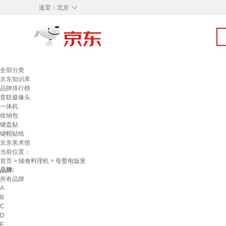
◇
送至：
北京
全部分类
京东知识库
品牌排行榜
普联摄像头
一体机
收纳包
键盘贴
键帽贴纸
京东美术馆
当前位置：
首页
>
辅食料理机
> 母婴电饭煲
品牌:
所有品牌
A
B
C
D
E