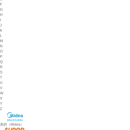
F
G
H
I
J
K
L
M
N
O
P
Q
R
S
T
U
V
W
X
Y
Z
美的（Midea）