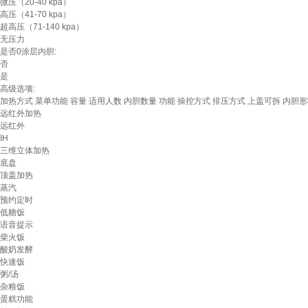
微压（20-40 kpa）
高压（41-70 kpa）
超高压（71-140 kpa）
无压力
是否0涂层内胆:
否
是
高级选项:
加热方式
菜单功能
容量
适用人数
内胆数量
功能
操控方式
排压方式
上盖可拆
内胆形
远红外加热
远红外
IH
三维立体加热
底盘
顶盖加热
蒸汽
预约定时
低糖饭
语音提示
柴火饭
酸奶发酵
快速饭
粥/汤
杂粮饭
蛋糕功能