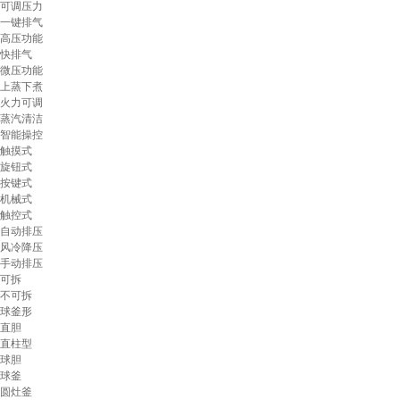
可调压力
一键排气
高压功能
快排气
微压功能
上蒸下煮
火力可调
蒸汽清洁
智能操控
触摸式
旋钮式
按键式
机械式
触控式
自动排压
风冷降压
手动排压
可拆
不可拆
球釜形
直胆
直柱型
球胆
球釜
圆灶釜