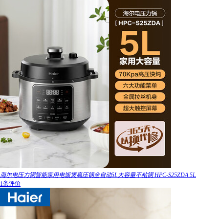
海尔电压力锅智能家用电饭煲高压锅全自动5L大容量不粘锅 HPC-S25ZDA 5L
1条评价