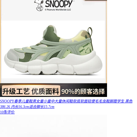
SNOOPY春季儿童鞋男女童小童中大童休闲鞋软底软面轻便毛毛虫鞋脚蹬学生 黑色
386 26 内长16.3cm适合脚长15.7cm
10条评价