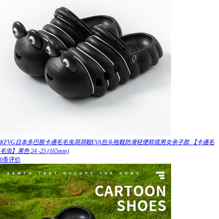
KFVG日本多巴胺卡通毛毛虫洞洞鞋EVA包头拖鞋防滑轻便软底男女亲子款 【卡通毛
毛虫】黑色 24 -25 (165mm)
0条评价