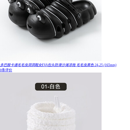
多巴胺卡通毛毛虫洞洞鞋女EVA包头防滑沙滩凉拖 毛毛虫黑色 24-25 (165mm)
0条评价