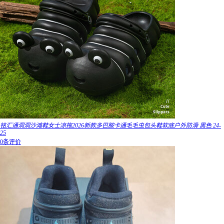
铭汇通洞洞沙滩鞋女士凉拖2026新款多巴胺卡通毛毛虫包头鞋软底户外防滑 黑色 24-
25
0条评价