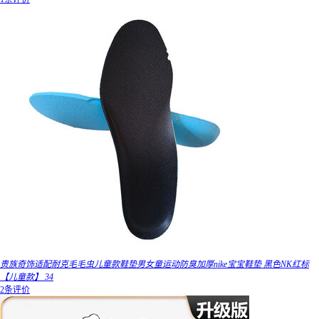
贵族奇饰适配耐克毛毛虫儿童款鞋垫男女童运动防臭加厚nike宝宝鞋垫 黑色NK红标
【儿童款】 34
2条评价