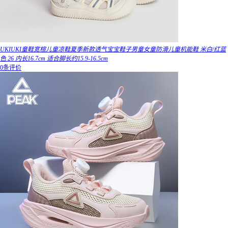
UKIUKI童鞋宽楦儿童凉鞋夏季新款透气宝宝鞋子男童女童防滑儿童机能鞋 米白/红蓝
色 26 内长16.7cm 适合脚长约15.9-16.5cm
0条评价