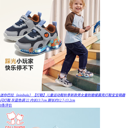
迷你巴拉（minibala）【灯鞋】儿童运动鞋秋季新款男女童耐磨缓震亮灯鞋宝宝萌趣
闪灯鞋 灰蓝色调 22 内长13.7cm 脚长约12.7-13.2cm
0条评价