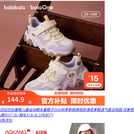
巴拉巴拉童鞋儿童运动鞋女童鞋子2026秋季新款厚底防滑老爹鞋透气复古校园 白紫色
调00317 26 (脚长15.8-16.2/内长17)
6条评价