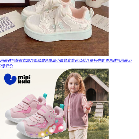
网面透气板鞋女2026新款白色厚底小白鞋女童运动鞋儿童初中生 青色透气网面 37
2条评价