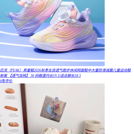
匹克（PEAK）男童鞋2026秋季女孩透气跑步休闲网面鞋中大童防滑减震儿童运动鞋
粉紫 【透气双网】 30 码鞋里内长19.3/适合脚长18.3
0条评价