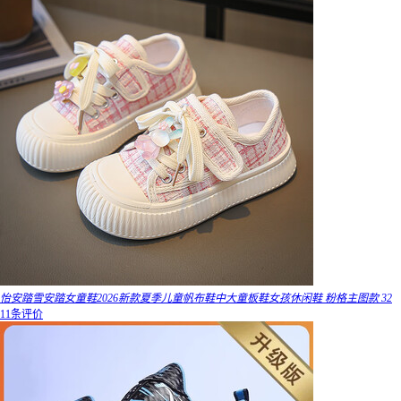
怡安踏雪安踏女童鞋2026新款夏季儿童帆布鞋中大童板鞋女孩休闲鞋 粉格主图款 32
11条评价