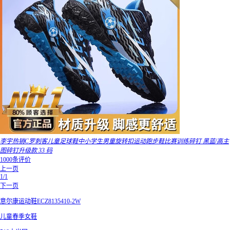
李宇热销C罗刺客儿童足球鞋中小学生男童旋转扣运动跑步鞋比赛训练碎钉 黑蓝/高主
图碎钉升级款 33 码
1000条评价
上一页
1/1
下一页
意尔康运动鞋ECZ8135410-2W
儿童春季女鞋