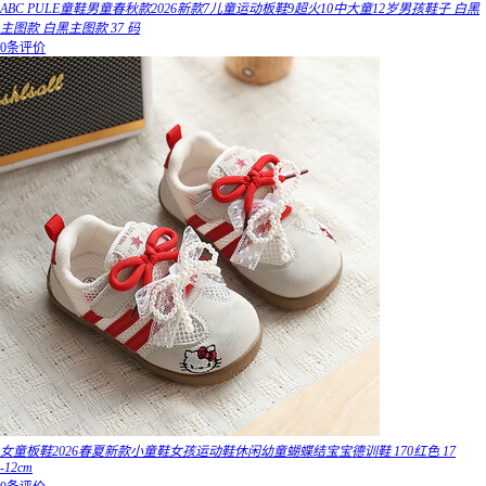
ABC PULE童鞋男童春秋款2026新款7儿童运动板鞋9超火10中大童12岁男孩鞋子 白黑
主图款 白黑主图款 37 码
0条评价
女童板鞋2026春夏新款小童鞋女孩运动鞋休闲幼童蝴蝶结宝宝德训鞋 170红色 17
-12cm