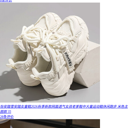
0条评价
怡安踏雪安踏女童鞋2026秋季新款网面透气女孩老爹鞋中大童运动鞋休闲跑步 米色主
图款 35
28条评价