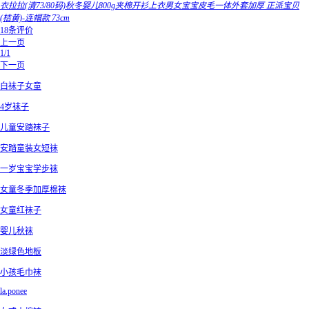
衣拉拉(清73/80码)秋冬婴儿800g夹棉开衫上衣男女宝宝皮毛一体外套加厚 正派宝贝
(桔黄)-连帽款 73cm
18条评价
上一页
1/1
下一页
白袜子女童
4岁袜子
儿童安踏袜子
安踏童装女短袜
一岁宝宝学步袜
女童冬季加厚棉袜
女童红袜子
婴儿秋袜
淡绿色地板
小孩毛巾袜
la.ponee