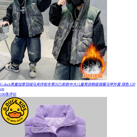
G.duck男童加厚羽绒马夹炸街冬季2025新款中大儿童男孩韩版保暖马甲外套 绿色 120
cm
100条评价