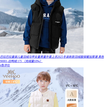
巴拉巴拉童装儿童羽绒马甲女童男童外套上衣2025冬装新款羽绒服保暖加厚潮 黑色
90001-白鸭绒 175 （充绒量109g）
4条评价