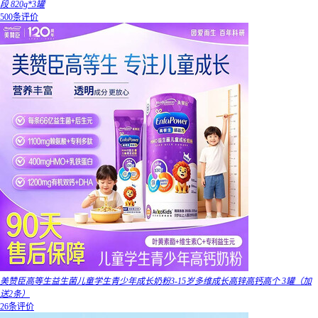
段 820g*3罐
500条评价
美赞臣高等生益生菌儿童学生青少年成长奶粉3-15岁多维成长高锌高钙高个 3罐（加
送2条）
26条评价