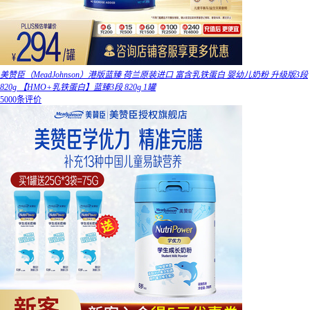
美赞臣（MeadJohnson）港版蓝臻 荷兰原装进口 富含乳铁蛋白 婴幼儿奶粉 升级版3段
820g 【HMO+乳铁蛋白】蓝臻3段 820g 1罐
5000条评价