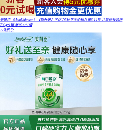
美赞臣（MeadJohnson）【新升级】学优力5段学生奶粉儿童6-14岁 儿童成长奶粉
700g*1罐 学优力*1罐
72条评价