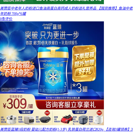
美赞臣中老年人奶粉进口鱼油高蛋白高钙成人奶粉送礼营养品 【囤货推荐】鱼油中老
年奶粉 700g*6罐
0条评价
美赞臣蓝臻3段奶粉 婴幼儿配方奶粉(1-3岁) 乳铁蛋白荷兰进口820g 【咨询3罐领券】3