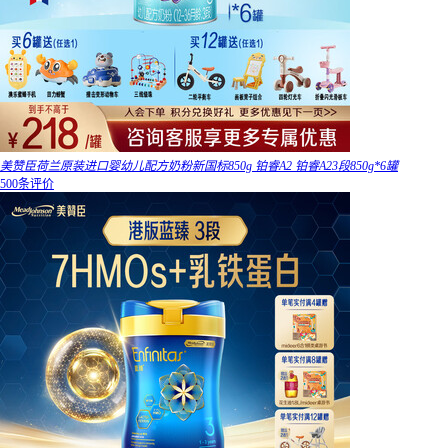
美赞臣荷兰原装进口婴幼儿配方奶粉新国标850g 铂睿A2 铂睿A23段850g*6罐
500条评价