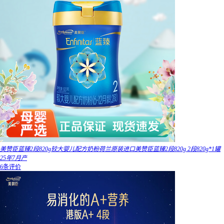
美赞臣蓝臻2段820g较大婴儿配方奶粉荷兰原装进口美赞臣蓝臻2段820g 2段820g*1罐
25年7月产
6条评价