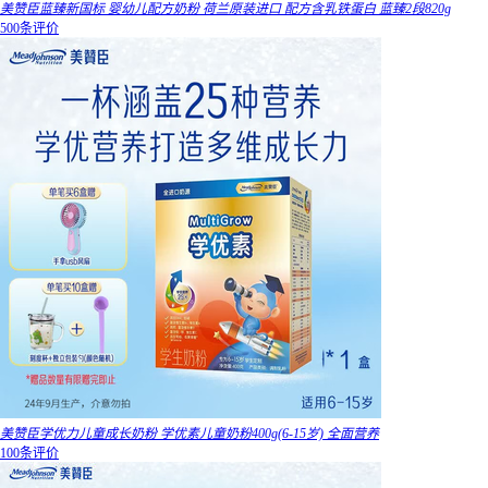
美赞臣蓝臻新国标 婴幼儿配方奶粉 荷兰原装进口 配方含乳铁蛋白 蓝臻2段820g
500条评价
美赞臣学优力儿童成长奶粉 学优素儿童奶粉400g(6-15岁) 全面营养
100条评价