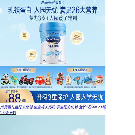
美赞臣儿童配方奶粉 宝宝成长奶粉 学生配方奶粉 营护4段700g*1罐
100条评价