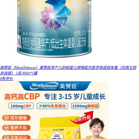
美赞臣（MeadJohnson）美赞臣早产儿奶粉婴儿特殊配方医学用途低体重（仅限王府
井自提） 1段 400g*1罐
0条评价