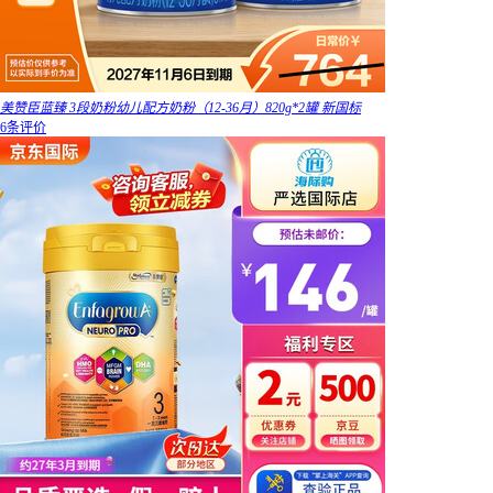
美赞臣蓝臻 3段奶粉幼儿配方奶粉（12-36月）820g*2罐 新国标
6条评价