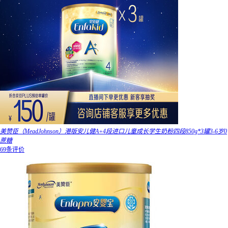
美赞臣（MeadJohnson）港版安儿健A+4段进口儿童成长学生奶粉四段850g*3罐3-6岁0
蔗糖
69条评价