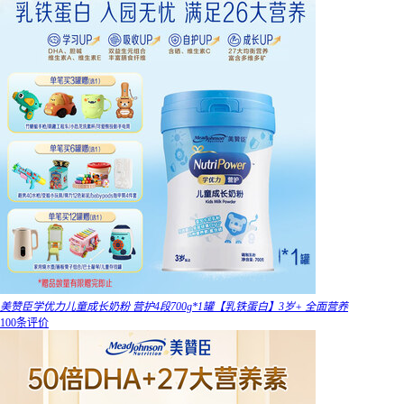
美赞臣学优力儿童成长奶粉 营护4段700g*1罐【乳铁蛋白】3岁+ 全面营养
100条评价