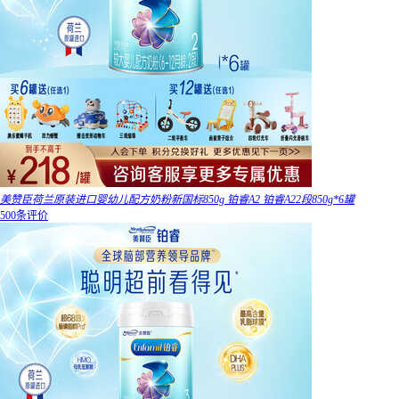
美赞臣荷兰原装进口婴幼儿配方奶粉新国标850g 铂睿A2 铂睿A22段850g*6罐
500条评价