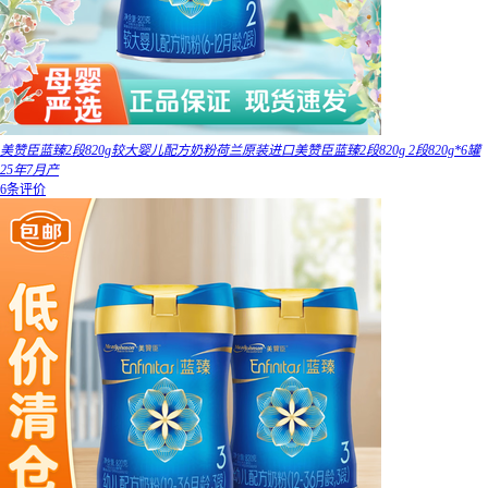
美赞臣蓝臻2段820g较大婴儿配方奶粉荷兰原装进口美赞臣蓝臻2段820g 2段820g*6罐
25年7月产
6条评价