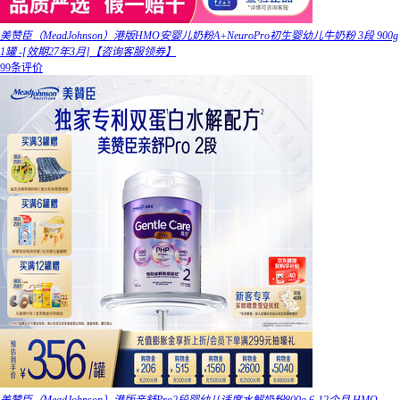
美赞臣（MeadJohnson）港版HMO安婴儿奶粉A+NeuroPro初生婴幼儿牛奶粉 3段 900g
1罐 -[效期27年3月]【咨询客服领券】
99条评价