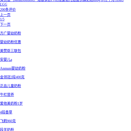
美赞臣（MeadJohnson）港版亲舒Pro2段婴幼儿适度水解奶粉800g 6-12个月 HMO
LGG
200条评价
上一页
1/5
下一页
方广婴幼奶粉
婴幼奶粉优惠
美赞臣三联包
安婴儿a
Anmum婴幼奶粉
金领冠2段400克
正品儿童奶粉
牛栏营养
爱他美奶粉1岁
4段香草
飞鹤960克
段羊奶粉