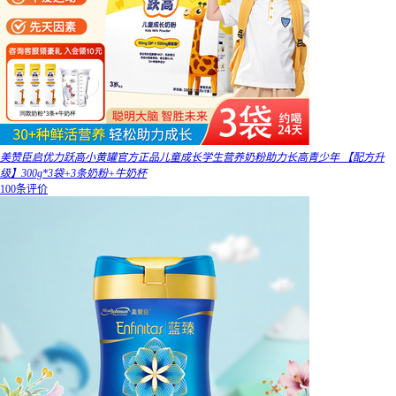
美赞臣启优力跃高小黄罐官方正品儿童成长学生营养奶粉助力长高青少年 【配方升
级】300g*3袋+3条奶粉+牛奶杯
100条评价