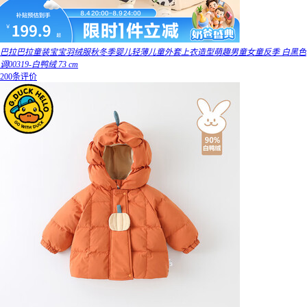
巴拉巴拉童装宝宝羽绒服秋冬季婴儿轻薄儿童外套上衣造型萌趣男童女童反季 白黑色
调00319-白鸭绒 73 cm
200条评价