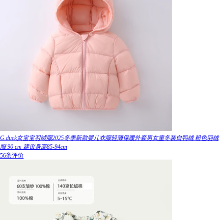
G.duck女宝宝羽绒服2025冬季新款婴儿衣服轻薄保暖外套男女童冬装白鸭绒 粉色羽绒
服 90 cm 建议身高85-94cm
56条评价