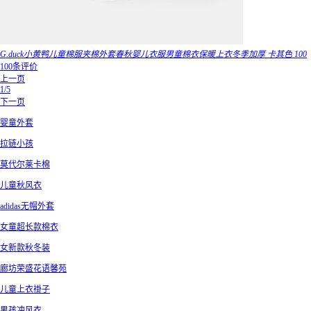
G.duck小黄鸭儿童棉服夹棉外套春秋婴儿衣服男童棉衣保暖上衣冬季加厚 卡其色 100
100条评价
上一页
1/5
下一页
婴童外套
拉链小孩
莫代尔莱卡棉
儿童秋风衣
adidas无帽外套
女童超长款棉衣
女新款秋冬装
廊坊荣盛花语馨苑
儿童上衣褂子
男孩冲风衣