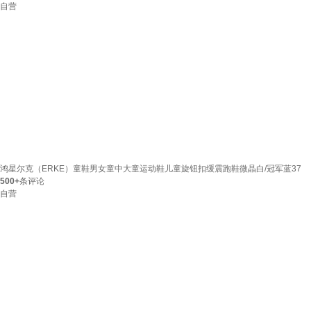
自营
鸿星尔克（ERKE）童鞋男女童中大童运动鞋儿童旋钮扣缓震跑鞋微晶白/冠军蓝37
500+
条评论
自营