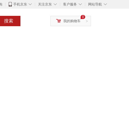
◇
◇
◇
◇
购
手机京东
关注京东
客户服务
网站导航
0
搜索
我的购物车
>