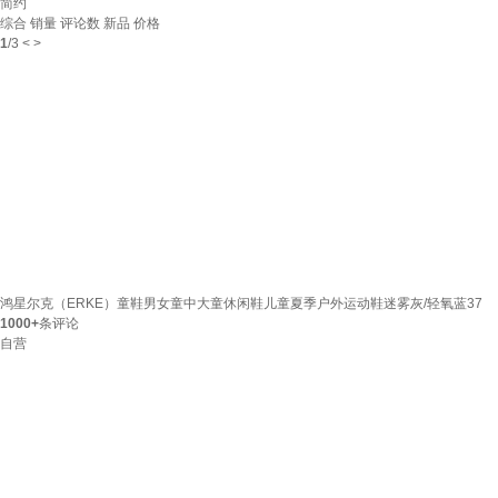
简约
综合
销量
评论数
新品
价格
1
/
3
<
>
鸿星尔克（ERKE）童鞋男女童中大童休闲鞋儿童夏季户外运动鞋迷雾灰/轻氧蓝37
1000+
条评论
自营