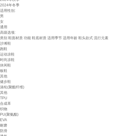
2024年冬季
适用性别:
男
女
通用
高级选项:
类别
鞋面材质
功能
鞋底材质
适用季节
适用年龄
鞋头款式
流行元素
沙滩鞋
跑鞋
运动凉鞋
时尚凉鞋
休闲鞋
板鞋
其他
健步鞋
涤纶(聚酯纤维)
其他
TPU
合成革
织物
PU(聚氨酯)
EVA
耐磨
防滑