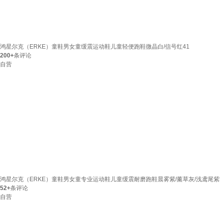
鸿星尔克（ERKE）童鞋男女童缓震运动鞋儿童轻便跑鞋微晶白/信号红41
200+
条评论
自营
鸿星尔克（ERKE）童鞋男女童专业运动鞋儿童缓震耐磨跑鞋晨雾紫/薰草灰/浅鸢尾紫
52+
条评论
自营