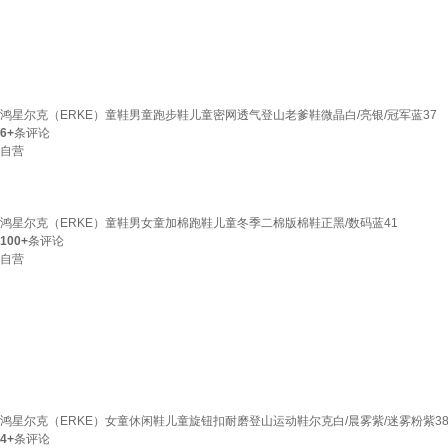
鸿星尔克（ERKE）童鞋男童跑步鞋儿童密网透气登山老爹鞋微晶白/亮银/冠军蓝37
6+
条评论
自营
鸿星尔克（ERKE）童鞋男女童加棉跑鞋儿童冬季二棉版棉鞋正黑/数码蓝41
100+
条评论
自营
鸿星尔克（ERKE）女童休闲鞋儿童旋钮扣耐磨登山运动鞋尔克白/晨雾紫/迷雾粉紫3
4+
条评论