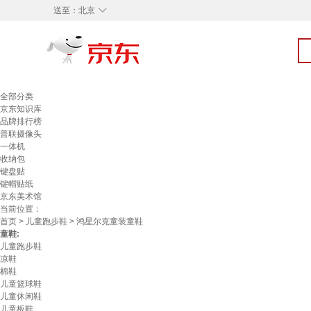
◇
送至：
北京
全部分类
京东知识库
品牌排行榜
普联摄像头
一体机
收纳包
键盘贴
键帽贴纸
京东美术馆
当前位置：
首页
>
儿童跑步鞋
> 鸿星尔克童装童鞋
童鞋:
儿童跑步鞋
凉鞋
棉鞋
儿童篮球鞋
儿童休闲鞋
儿童板鞋