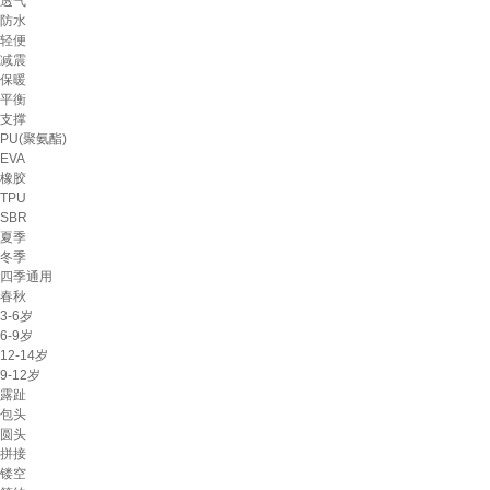
透气
防水
轻便
减震
保暖
平衡
支撑
PU(聚氨酯)
EVA
橡胶
TPU
SBR
夏季
冬季
四季通用
春秋
3-6岁
6-9岁
12-14岁
9-12岁
露趾
包头
圆头
拼接
镂空