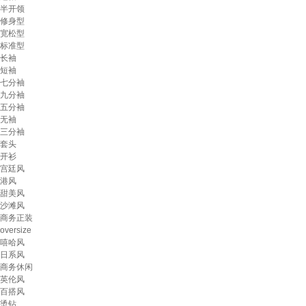
半开领
修身型
宽松型
标准型
长袖
短袖
七分袖
九分袖
五分袖
无袖
三分袖
套头
开衫
宫廷风
港风
甜美风
沙滩风
商务正装
oversize
嘻哈风
日系风
商务休闲
英伦风
百搭风
烫钻