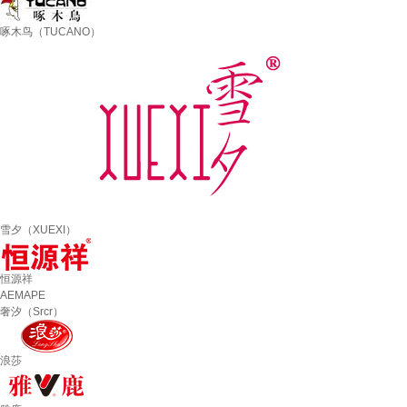
啄木鸟（TUCANO）
雪夕（XUEXI）
恒源祥
AEMAPE
奢汐（Srcr）
浪莎