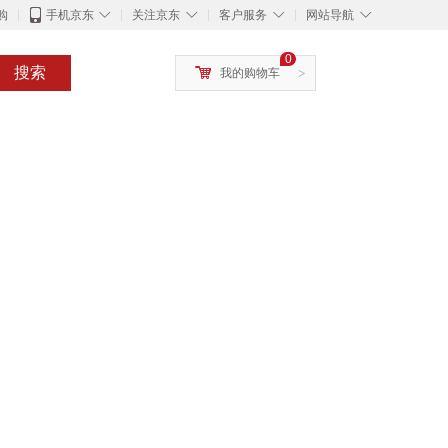
◇
◇
◇
◇
购
手机京东
关注京东
客户服务
网站导航
0
搜索
我的购物车
>