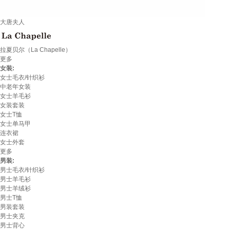
大唐夫人
拉夏贝尔（La Chapelle）
更多
女装:
女士毛衣/针织衫
中老年女装
女士羊毛衫
女装套装
女士T恤
女士单马甲
连衣裙
女士外套
更多
男装:
男士毛衣/针织衫
男士羊毛衫
男士羊绒衫
男士T恤
男装套装
男士夹克
男士背心