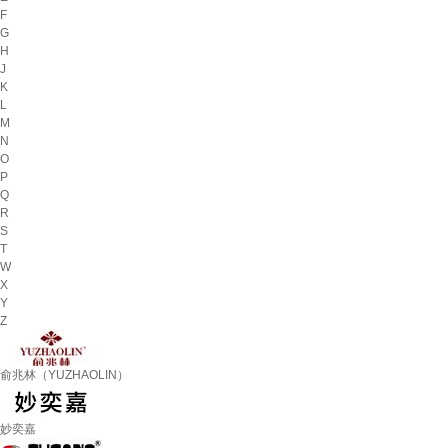
F
G
H
J
K
L
M
N
O
P
Q
R
S
T
W
X
Y
Z
俞兆林（YUZHAOLIN）
妙奕嘉