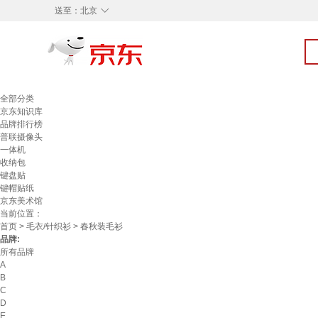
◇
送至：
北京
全部分类
京东知识库
品牌排行榜
普联摄像头
一体机
收纳包
键盘贴
键帽贴纸
京东美术馆
当前位置：
首页
>
毛衣/针织衫
> 春秋装毛衫
品牌:
所有品牌
A
B
C
D
E