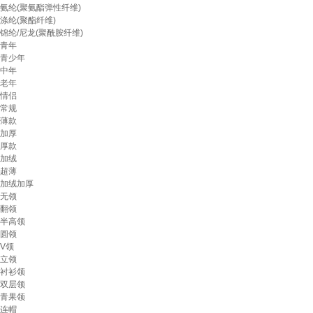
氨纶(聚氨酯弹性纤维)
涤纶(聚酯纤维)
锦纶/尼龙(聚酰胺纤维)
青年
青少年
中年
老年
情侣
常规
薄款
加厚
厚款
加绒
超薄
加绒加厚
无领
翻领
半高领
圆领
V领
立领
衬衫领
双层领
青果领
连帽