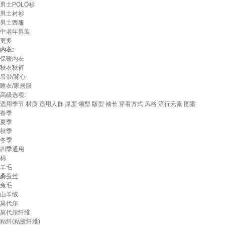
男士POLO衫
男士衬衫
男士西服
中老年男装
更多
内衣:
保暖内衣
秋衣秋裤
吊带/背心
睡衣/家居服
高级选项:
适用季节
材质
适用人群
厚度
领型
版型
袖长
穿着方式
风格
流行元素
图案
春季
夏季
秋季
冬季
四季通用
棉
羊毛
桑蚕丝
兔毛
山羊绒
莫代尔
莫代尔纤维
粘纤(粘胶纤维)