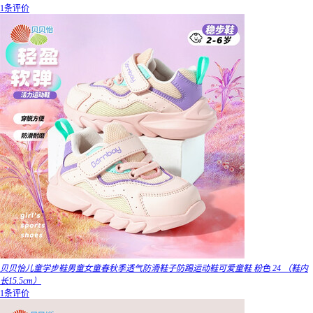
1条评价
贝贝怡儿童学步鞋男童女童春秋季透气防滑鞋子防踢运动鞋可爱童鞋 粉色 24 （鞋内
长15.5cm）
1条评价