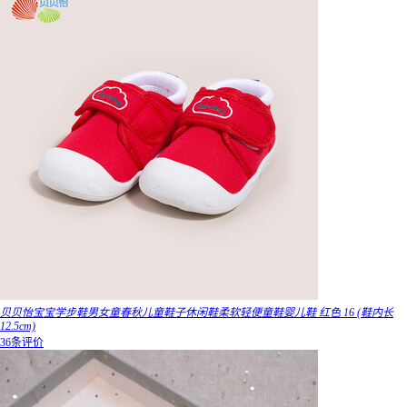
贝贝怡宝宝学步鞋男女童春秋儿童鞋子休闲鞋柔软轻便童鞋婴儿鞋 红色 16 (鞋内长
12.5cm)
36条评价