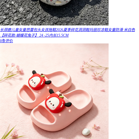
长颈鹿儿童女童芭蕾包头女孩拖鞋2026夏季碎花洞洞鞋玛丽珍凉鞋女童防滑 米白色
【碎花款-蝴蝶花兔子】 24 -25内长15.5CM
0条评价