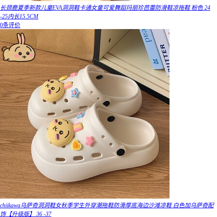
长颈鹿夏季新款儿童EVA洞洞鞋卡通女童可爱舞蹈玛丽珍芭蕾防滑鞋凉拖鞋 粉色 24
-25内长15.5CM
0条评价
chiikawa乌萨奇洞洞鞋女秋季学生外穿潮拖鞋防滑厚底海边沙滩凉鞋 白色加乌萨奇配
饰【升级版】 36 -37