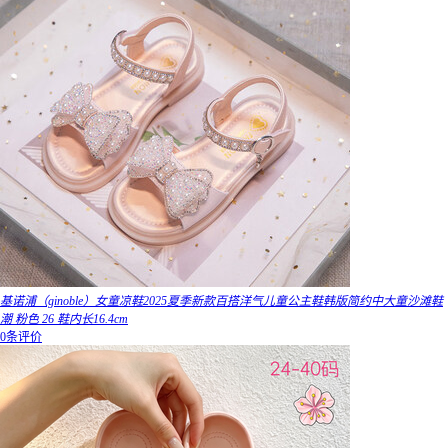
基诺浦（ginoble）女童凉鞋2025夏季新款百搭洋气儿童公主鞋韩版简约中大童沙滩鞋
潮 粉色 26 鞋内长16.4cm
0条评价