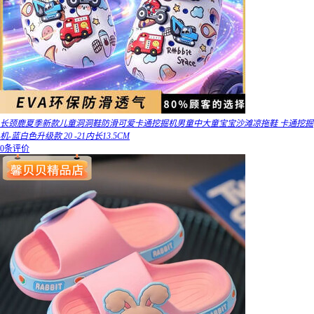
长颈鹿夏季新款儿童洞洞鞋防滑可爱卡通挖掘机男童中大童宝宝沙滩凉拖鞋 卡通挖掘
机-蓝白色升级款 20 -21内长13.5CM
0条评价