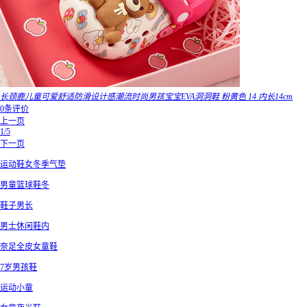
长颈鹿儿童可爱舒适防滑设计感潮流时尚男孩宝宝EVA洞洞鞋 粉黄色 14 内长14cm
0条评价
上一页
1/5
下一页
运动鞋女冬季气垫
男童篮球鞋冬
鞋子男长
男士休闲鞋内
奈足全皮女童鞋
7岁男孩鞋
运动小童