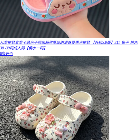
儿童拖鞋女童卡通亲子居家超软厚底防滑春夏季凉拖鞋 【升级5.0版】E11-兔子-粉色
38 -39码成人码【偏小一码】
0条评价