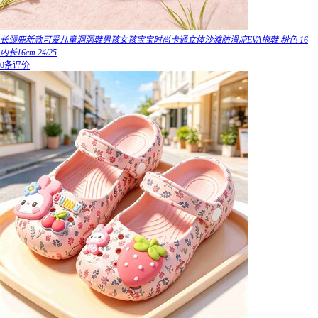
长颈鹿新款可爱儿童洞洞鞋男孩女孩宝宝时尚卡通立体沙滩防滑凉EVA拖鞋 粉色 16
内长16cm 24/25
0条评价