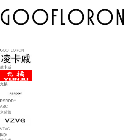
GOOFLORON
凌卡戚
允橘
RSRDDY
ABC
米黛蕾
VZVG
囡岁