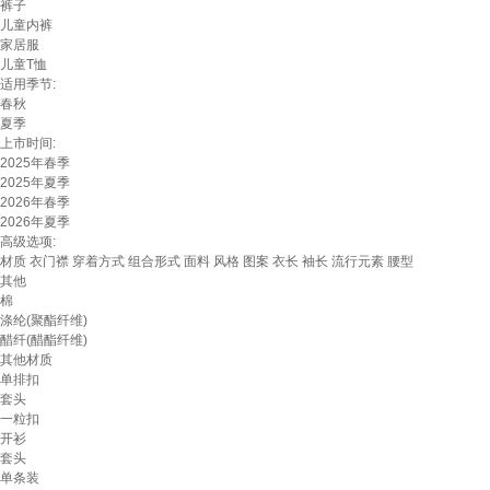
裤子
儿童内裤
家居服
儿童T恤
适用季节:
春秋
夏季
上市时间:
2025年春季
2025年夏季
2026年春季
2026年夏季
高级选项:
材质
衣门襟
穿着方式
组合形式
面料
风格
图案
衣长
袖长
流行元素
腰型
其他
棉
涤纶(聚酯纤维)
醋纤(醋酯纤维)
其他材质
单排扣
套头
一粒扣
开衫
套头
单条装