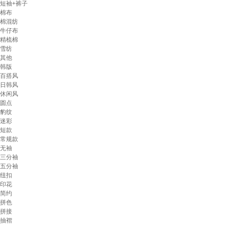
短袖+裤子
棉布
棉混纺
牛仔布
精梳棉
雪纺
其他
韩版
百搭风
日韩风
休闲风
圆点
豹纹
迷彩
短款
常规款
无袖
三分袖
五分袖
纽扣
印花
简约
拼色
拼接
抽褶