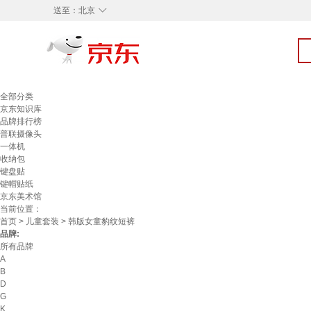
◇
送至：
北京
全部分类
京东知识库
品牌排行榜
普联摄像头
一体机
收纳包
键盘贴
键帽贴纸
京东美术馆
当前位置：
首页
>
儿童套装
> 韩版女童豹纹短裤
品牌:
所有品牌
A
B
D
G
K