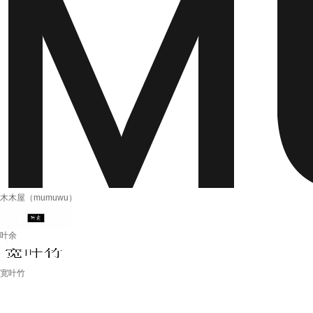
木木屋（mumuwu）
叶余
宽叶竹