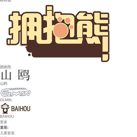
棉布猫
拥抱熊
山鸥
GLMIN
BAIHOU
更多
童装:
儿童套装