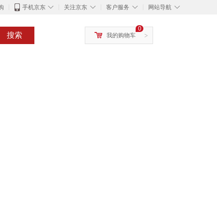
◇
◇
◇
◇
购
手机京东
关注京东
客户服务
网站导航
0
搜索
我的购物车
>